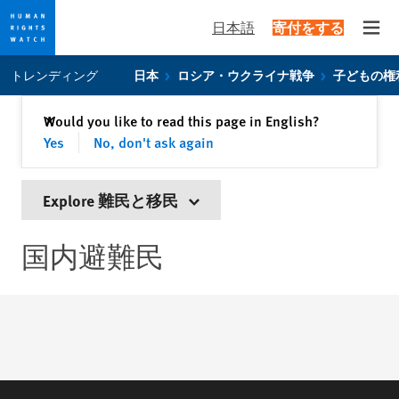
日本語
寄付をする
Open
Skip
Skip
トレンディング
日本
ロシア・ウクライナ戦争
子どもの権
to
to
cookie
main
閉じる
Would you like to read this page in English?
✕
privacy
content
Yes
No, don't ask again
notice
Explore 難民と移民
国内避難民