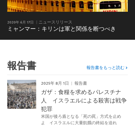
2020年 6月 17日
ニュースリリース
ミャンマー：キリンは軍と関係を断つべき
報告書
報告書をもっと読む
2025年 8月 1日
報告書
ガザ：食糧を求めるパレスチナ
人 イスラエルによる殺害は戦争
犯罪
米国が後ろ盾となる「死の罠」方式を止め
よ イスラエルに大量飢餓の終結を迫れ