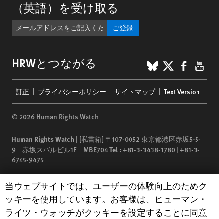
（英語）を受け取る
ご登録
BlueSky
X
Faceb
You
HRWとつながる
Footer
訂正
プライバシーポリシー
サイトマップ
Text Version
menu
© 2026 Human Rights Watch
Human Rights Watch
| [私書箱] 〒107-0052 東京都港区赤坂5-5-
9 赤坂スバルビル1F MBE704
Tel :
+81-3-3438-1780 | +81-3-
6745-9475
Human Rights Watch
is a 501(C)(3) nonprofit registered in the US
Human Rights Watch cookie preferences
当ウェブサイトでは、ユーザーの体験向上のためク
under EIN: 13-2875808
ッキーを使用しています。お客様は、ヒューマン・
ライツ・ウォッチがクッキーを設定することに同意