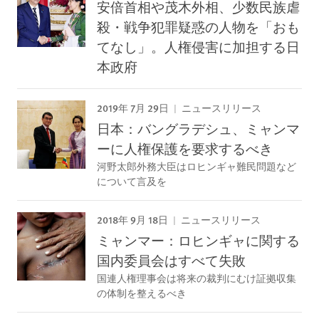
安倍首相や茂木外相、少数民族虐
殺・戦争犯罪疑惑の人物を「おも
てなし」。人権侵害に加担する日
本政府
2019年 7月 29日
ニュースリリース
日本：バングラデシュ、ミャンマ
ーに人権保護を要求するべき
河野太郎外務大臣はロヒンギャ難民問題など
について言及を
2018年 9月 18日
ニュースリリース
ミャンマー：ロヒンギャに関する
国内委員会はすべて失敗
国連人権理事会は将来の裁判にむけ証拠収集
の体制を整えるべき