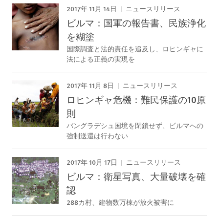
2017年 11月 14日
ニュースリリース
ビルマ：国軍の報告書、民族浄化
を糊塗
国際調査と法的責任を追及し、ロヒンギャに
法による正義の実現を
2017年 11月 8日
ニュースリリース
ロヒンギャ危機：難民保護の10原
則
バングラデシュ国境を閉鎖せず、ビルマへの
強制送還は行わない
2017年 10月 17日
ニュースリリース
ビルマ：衛星写真、大量破壊を確
認
288カ村、建物数万棟が放火被害に