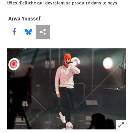
têtes d’affiche qui devraient se produire dans le pays
Arwa Youssef
Share this via Facebook
Share this via Bluesky
Share this via Partagez
Click to