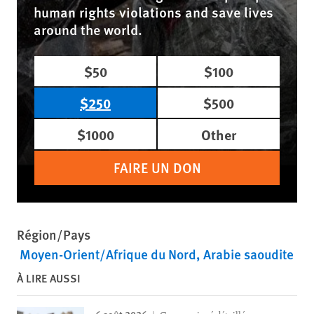
human rights violations and save lives
around the world.
$50
$100
$250
$500
$1000
Other
FAIRE UN DON
Région/Pays
Moyen-Orient/Afrique du Nord
Arabie saoudite
À LIRE AUSSI
6 août 2026