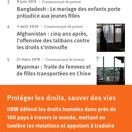
9 juin 2015
Communiqué de presse
Bangladesh : Le mariage des enfants porte
préjudice aux jeunes filles
3 août 2026
Communiqué de presse
Afghanistan : cinq ans après,
l'offensive des talibans contre
les droits s'intensifie
21 mars 2019
Communiqué de presse
Myanmar : Traite de femmes et
de filles transportées en Chine
Protéger les droits, sauver des vies
HRW défend les droits humains dans près de
100 pays à travers le monde, mettant en
lumière les violations et appelant à traduire