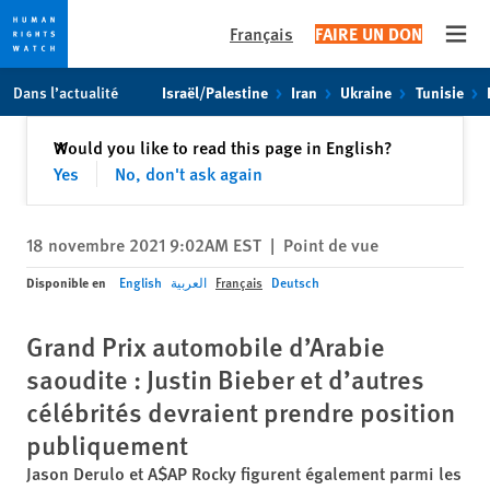
Français
FAIRE UN DON
Open
Skip
Skip
Dans l’actualité
Israël/Palestine
Iran
Ukraine
Tunisie
to
to
cookie
main
Fermer
Would you like to read this page in English?
✕
privacy
content
Yes
No, don't ask again
notice
18 novembre 2021 9:02AM EST
|
Point de vue
Disponible en
English
العربية
Français
Deutsch
Grand Prix automobile d’Arabie
saoudite : Justin Bieber et d’autres
célébrités devraient prendre position
publiquement
Jason Derulo et A$AP Rocky figurent également parmi les