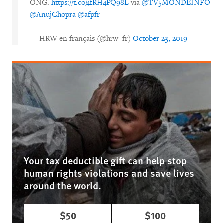
ONG.
https://t.co/4fRH4PQ98L
via
@TV5MONDEINFO
@AnujChopra
@afpfr
— HRW en français (@hrw_fr)
October 23, 2019
Your tax deductible gift can help stop
human rights violations and save lives
around the world.
$50
$100