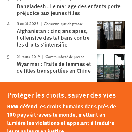
Bangladesh : Le mariage des enfants porte
préjudice aux jeunes filles
3 août 2026
Communiqué de presse
Afghanistan : cinq ans après,
l'offensive des talibans contre
les droits s'intensifie
21 mars 2019
Communiqué de presse
Myanmar : Traite de femmes et
de filles transportées en Chine
Protéger les droits, sauver des vies
HRW défend les droits humains dans près de
100 pays à travers le monde, mettant en
lumière les violations et appelant à traduire
leurs auteurs en justice.