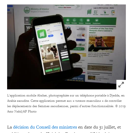
Click to
L'application mobile Absher, photographiée sur un téléphone portable à Djedda, en
Arabie saoudite. Cette application permet aux « tuteurs masculins » de contrôler
les déplacements des femmes saoudiennes, parmi d’autres fonctionnalités.
© 2019
Amr Nabil/AP Photo
La
décision du Conseil des ministres
en date du 31 juillet, et
er