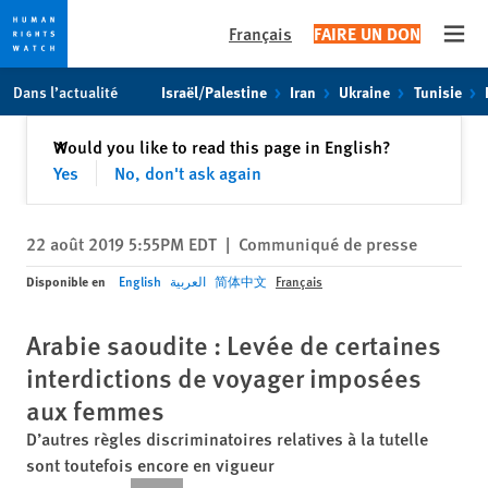
Français
FAIRE UN DON
Open
Skip
Skip
Dans l’actualité
Israël/Palestine
Iran
Ukraine
Tunisie
to
to
cookie
main
Fermer
Would you like to read this page in English?
✕
privacy
content
Yes
No, don't ask again
notice
22 août 2019 5:55PM EDT
|
Communiqué de presse
Disponible en
English
العربية
简体中文
Français
Arabie saoudite : Levée de certaines
interdictions de voyager imposées
aux femmes
D’autres règles discriminatoires relatives à la tutelle
sont toutefois encore en vigueur