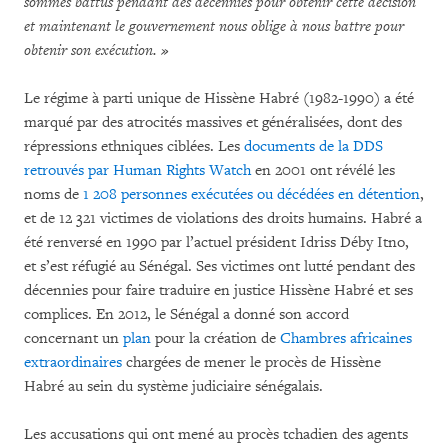
sommes battus pendant des décennies pour obtenir cette décision
et maintenant le gouvernement nous oblige à nous battre pour
obtenir son exécution. »
Le régime à parti unique de Hissène Habré (1982-1990) a été
marqué par des atrocités massives et généralisées, dont des
répressions ethniques ciblées. Les
documents de la DDS
retrouvés par Human Rights Watch
en 2001 ont révélé les
noms de
1 208 personnes exécutées ou décédées en détention
,
et de 12 321 victimes de violations des droits humains. Habré a
été renversé en 1990 par l’actuel président Idriss Déby Itno,
et s’est réfugié au Sénégal. Ses victimes ont lutté pendant des
décennies pour faire traduire en justice Hissène Habré et ses
complices. En 2012, le Sénégal a donné son accord
concernant un
plan
pour la création de
Chambres africaines
extraordinaires
chargées de mener le procès de Hissène
Habré au sein du système judiciaire sénégalais.
Les accusations qui ont mené au procès tchadien des agents