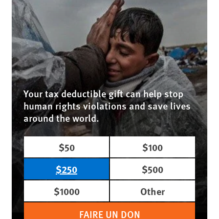
Your tax deductible gift can help stop
human rights violations and save lives
around the world.
$50
$100
$250
$500
$1000
Other
FAIRE UN DON