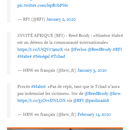
pic.twitter.com/lspB0bPI6r
— RFI (@RFI)
January 2, 2020
INVITÉ AFRIQUE (RFI) - Reed Brody : «Hissène Habré
est un détenu de la communauté internationale»
https://t.co/UtQVr74mrK
via
@Ferloo
@ReedBrody
#RFI
#Habré
#Sénégal
#Tchad
— HRW en français (@hrw_fr)
January 3, 2020
Procès
#Habré
: «Pas de répit, tant que le Tchad n’aura
pas indemnisé les victimes». Itw de
@ReedBrody
@hrw
.
https://t.co/35OvvDNLOX
via
@RFI
@paulinazidi
— HRW en français (@hrw_fr)
February 14, 2020