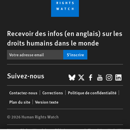
Recevoir des infos (en anglais) sur les
droits humains dans le monde
S’inscrire
BlueSky
X
Facebook
YouTub
Insta
Lin
Suivez-nous
Footer
Contactez-nous
Corrections
Politique de confidentialité
menu
Plan du site
Version texte
© 2026 Human Rights Watch
Human Rights Watch
| 350 Fifth Avenue, 34th Floor | New York,
NY