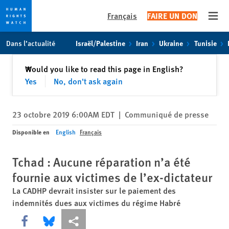
Français
FAIRE UN DON
Open
Skip
Skip
Dans l’actualité
Israël/Palestine
Iran
Ukraine
Tunisie
to
to
cookie
main
Fermer
Would you like to read this page in English?
✕
privacy
content
Yes
No, don't ask again
notice
23 octobre 2019 6:00AM EDT
|
Communiqué de presse
Disponible en
English
Français
Tchad : Aucune réparation n’a été
fournie aux victimes de l’ex-dictateur
La CADHP devrait insister sur le paiement des
indemnités dues aux victimes du régime Habré
Share this via Facebook
Share this via Bluesky
Share this via Partagez