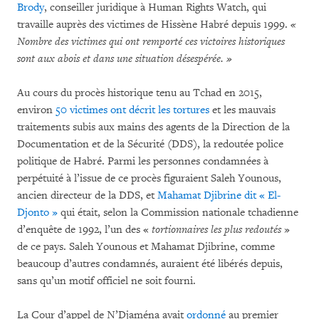
Brody
, conseiller juridique à Human Rights Watch, qui
travaille auprès des victimes de Hissène Habré depuis 1999.
«
Nombre des victimes qui ont remporté ces victoires historiques
sont aux abois et dans une situation désespérée. »
Au cours du procès historique tenu au Tchad en 2015,
environ
50 victimes ont décrit les tortures
et les mauvais
traitements subis aux mains des agents de la Direction de la
Documentation et de la Sécurité (DDS), la redoutée police
politique de Habré. Parmi les personnes condamnées à
perpétuité à l’issue de ce procès figuraient Saleh Younous,
ancien directeur de la DDS, et
Mahamat Djibrine dit « El-
Djonto »
qui était, selon la Commission nationale tchadienne
d’enquête de 1992, l’un des «
tortionnaires les plus redoutés
»
de ce pays. Saleh Younous et Mahamat Djibrine, comme
beaucoup d’autres condamnés, auraient été libérés depuis,
sans qu’un motif officiel ne soit fourni.
La Cour d’appel de N’Djaména avait
ordonné
au premier