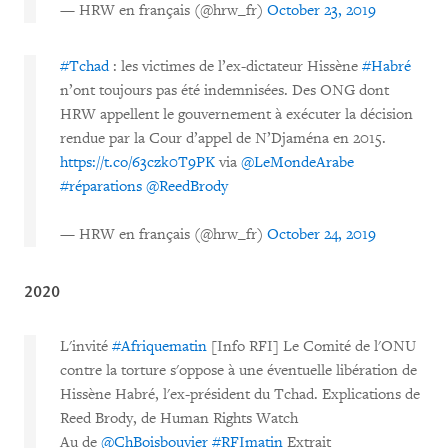
— HRW en français (@hrw_fr)
October 23, 2019
#Tchad
: les victimes de l’ex-dictateur Hissène
#Habré
n’ont toujours pas été indemnisées. Des ONG dont
HRW appellent le gouvernement à exécuter la décision
rendue par la Cour d’appel de N’Djaména en 2015.
https://t.co/63czk0T9PK
via
@LeMondeArabe
#réparations
@ReedBrody
— HRW en français (@hrw_fr)
October 24, 2019
2020
L'invité
#Afriquematin
[Info RFI] Le Comité de l'ONU
contre la torture s'oppose à une éventuelle libération de
Hissène Habré, l'ex-président du Tchad. Explications de
Reed Brody, de Human Rights Watch
Au de
@ChBoisbouvier
#RFImatin
Extrait