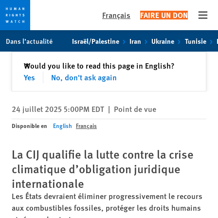
Français
FAIRE UN DON
Open
Skip
Skip
Dans l’actualité
Israël/Palestine
Iran
Ukraine
Tunisie
to
to
cookie
main
Fermer
Would you like to read this page in English?
✕
privacy
content
Yes
No, don't ask again
notice
24 juillet 2025 5:00PM EDT
|
Point de vue
Disponible en
English
Français
La CIJ qualifie la lutte contre la crise
climatique d’obligation juridique
internationale
Les États devraient éliminer progressivement le recours
aux combustibles fossiles, protéger les droits humains