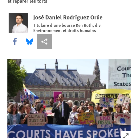
et réparer les torts
José Daniel Rodríguez Orúe
Titulaire d’une bourse Ken Roth, div.
Environnement et droits humains
Share this via Facebook
Share this via Bluesky
Share this via Partagez
Click to