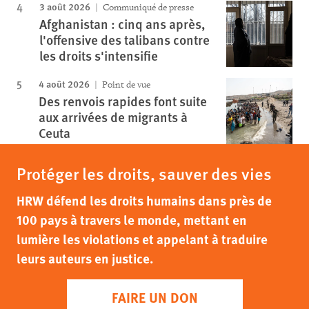
3 août 2026
Communiqué de presse
Afghanistan : cinq ans après,
l'offensive des talibans contre
les droits s'intensifie
4 août 2026
Point de vue
Des renvois rapides font suite
aux arrivées de migrants à
Ceuta
Protéger les droits, sauver des vies
HRW défend les droits humains dans près de
100 pays à travers le monde, mettant en
lumière les violations et appelant à traduire
leurs auteurs en justice.
FAIRE UN DON