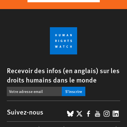
Recevoir des infos (en anglais) sur les
droits humains dans le monde
S’inscrire
BlueSky
X
Facebook
YouTub
Insta
Lin
Suivez-nous
Footer