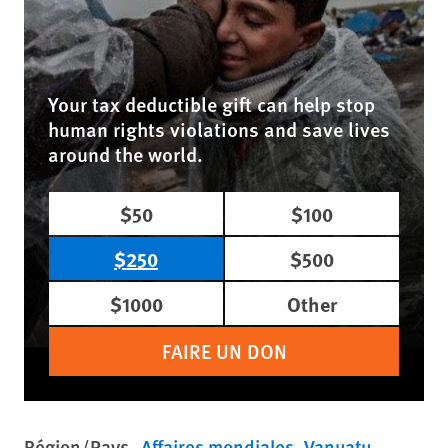
Your tax deductible gift can help stop
human rights violations and save lives
around the world.
$50
$100
$250
$500
$1000
Other
FAIRE UN DON
Région/Pays
Affaires mondiales
Vanuatu