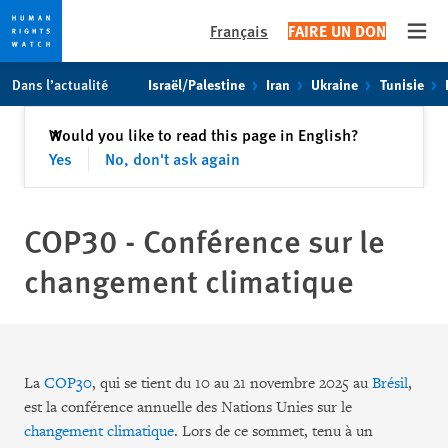
Français
FAIRE UN DON
Open
Skip
Skip
Dans l’actualité
Israël/Palestine
Iran
Ukraine
Tunisie
to
to
cookie
main
Fermer
Would you like to read this page in English?
✕
privacy
content
Yes
No, don't ask again
notice
COP30 - Conférence sur le
changement climatique
La
COP30
, qui se tient du 10 au 21 novembre 2025 au
Brésil
,
est la conférence annuelle des Nations Unies sur le
changement climatique
. Lors de ce sommet, tenu à un