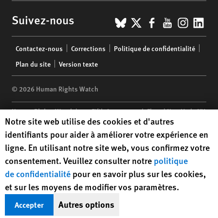
BlueSky
X
Facebook
YouTub
Insta
Lin
Suivez-nous
Footer
Contactez-nous
Corrections
Politique de confidentialité
menu
Plan du site
Version texte
© 2026 Human Rights Watch
Human Rights Watch
| 350 Fifth Avenue, 34th Floor | New York,
NY
Human Rights Watch cookie preferences
Notre site web utilise des cookies et d'autres
10118-3299
USA
|
t
1.212.290.4700
identifiants pour aider à améliorer votre expérience en
Human Rights Watch
is a 501(C)(3) nonprofit registered in the US
ligne. En utilisant notre site web, vous confirmez votre
under EIN: 13-2875808
consentement. Veuillez consulter notre
politique
de confidentialité
pour en savoir plus sur les cookies,
et sur les moyens de modifier vos paramètres.
Autres options
Accepter