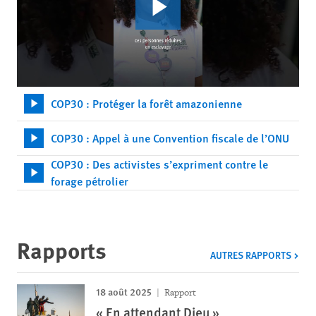
COP30 : Protéger la forêt amazonienne
COP30 : Appel à une Convention fiscale de l’ONU
COP30 : Des activistes s’expriment contre le
forage pétrolier
Rapports
AUTRES RAPPORTS
18 août 2025
Rapport
« En attendant Dieu »