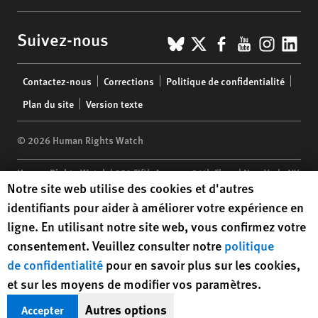
BlueSky
X
Facebook
YouTub
Insta
Lin
Suivez-nous
Footer
Contactez-nous
Corrections
Politique de confidentialité
menu
Plan du site
Version texte
© 2026 Human Rights Watch
Human Rights Watch
| 350 Fifth Avenue, 34th Floor | New York,
NY
Human Rights Watch cookie preferences
Notre site web utilise des cookies et d'autres
10118-3299
USA
|
t
1.212.290.4700
identifiants pour aider à améliorer votre expérience en
Human Rights Watch
is a 501(C)(3) nonprofit registered in the US
ligne. En utilisant notre site web, vous confirmez votre
under EIN: 13-2875808
consentement. Veuillez consulter notre
politique
de confidentialité
pour en savoir plus sur les cookies,
et sur les moyens de modifier vos paramètres.
Autres options
Accepter