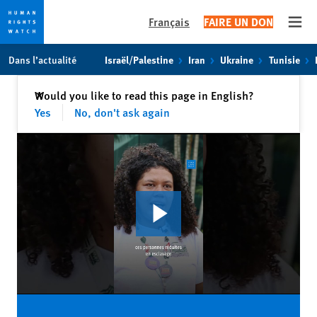
Français
FAIRE UN DON
Open
Skip
Skip
Dans l’actualité
Israël/Palestine
Iran
Ukraine
Tunisie
to
to
cookie
main
Fermer
Would you like to read this page in English?
✕
privacy
content
Yes
No, don't ask again
notice