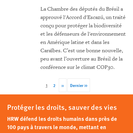
La Chambre des députés du Brésil a
approuvé l'Accord d'Escazú, un traité
conçu pour protéger la biodiversité
et les défenseurs de l'environnement
en Amérique latine et dans les
Caraïbes. C’est une bonne nouvelle,
peu avant l’ouverture au Brésil de la
conférence sur le climat COP30.
Pagination
Cette
1
Page
2
Next
››
Last
Dernier >>
page
page
page
Protéger les droits, sauver des vies
HRW défend les droits humains dans près de
100 pays à travers le monde, mettant en