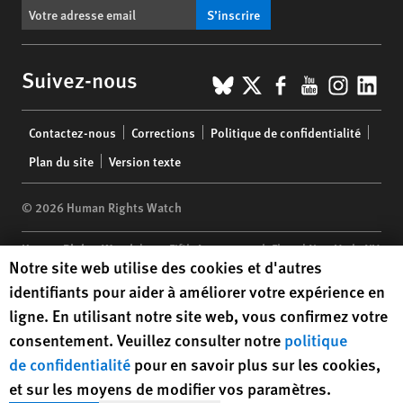
S’inscrire
BlueSky
X
Facebook
YouTub
Insta
Lin
Suivez-nous
Footer
Contactez-nous
Corrections
Politique de confidentialité
menu
Plan du site
Version texte
© 2026 Human Rights Watch
Human Rights Watch
| 350 Fifth Avenue, 34th Floor | New York,
NY
Human Rights Watch cookie preferences
Notre site web utilise des cookies et d'autres
10118-3299
USA
|
t
1.212.290.4700
identifiants pour aider à améliorer votre expérience en
Human Rights Watch
is a 501(C)(3) nonprofit registered in the US
ligne. En utilisant notre site web, vous confirmez votre
under EIN: 13-2875808
consentement. Veuillez consulter notre
politique
de confidentialité
pour en savoir plus sur les cookies,
et sur les moyens de modifier vos paramètres.