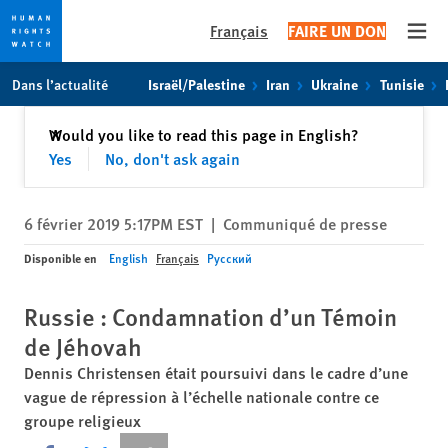
Français
FAIRE UN DON
Open
Skip
Skip
Dans l’actualité
Israël/Palestine
Iran
Ukraine
Tunisie
to
to
cookie
main
Fermer
Would you like to read this page in English?
✕
privacy
content
Yes
No, don't ask again
notice
6 février 2019 5:17PM EST
|
Communiqué de presse
Disponible en
English
Français
Русский
Russie : Condamnation d’un Témoin
de Jéhovah
Dennis Christensen était poursuivi dans le cadre d’une
vague de répression à l’échelle nationale contre ce
groupe religieux