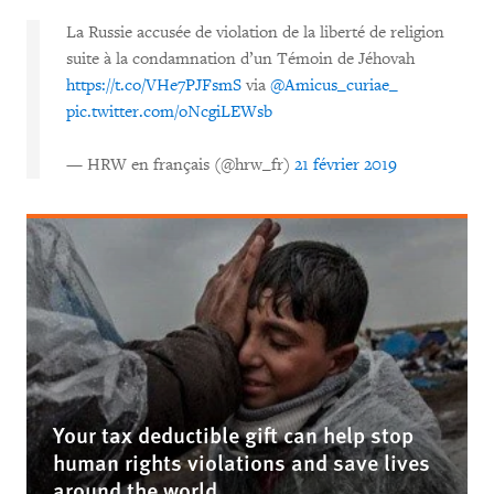
La Russie accusée de violation de la liberté de religion
suite à la condamnation d’un Témoin de Jéhovah
https://t.co/VHe7PJFsmS
via
@Amicus_curiae_
pic.twitter.com/oNcgiLEWsb
— HRW en français (@hrw_fr)
21 février 2019
Your tax deductible gift can help stop
human rights violations and save lives
around the world.