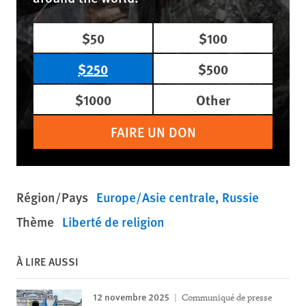
$50
$100
$250
$500
$1000
Other
FAIRE UN DON
Région/Pays
Europe/Asie centrale
Russie
Thème
Liberté de religion
À LIRE AUSSI
12 novembre 2025
Communiqué de presse