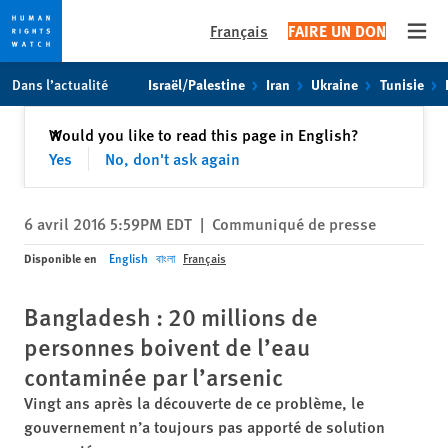
Français
FAIRE UN DON
Open
Skip
Skip
Dans l’actualité
Israël/Palestine
Iran
Ukraine
Tunisie
to
to
cookie
main
Fermer
Would you like to read this page in English?
✕
privacy
content
Yes
No, don't ask again
notice
6 avril 2016 5:59PM EDT
|
Communiqué de presse
Disponible en
English
বাংলা
Français
Bangladesh : 20 millions de
personnes boivent de l’eau
contaminée par l’arsenic
Vingt ans après la découverte de ce problème, le
gouvernement n’a toujours pas apporté de solution