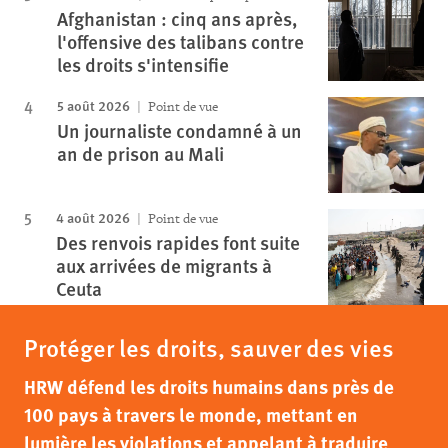
Afghanistan : cinq ans après,
l'offensive des talibans contre
les droits s'intensifie
5 août 2026
Point de vue
Un journaliste condamné à un
an de prison au Mali
4 août 2026
Point de vue
Des renvois rapides font suite
aux arrivées de migrants à
Ceuta
Protéger les droits, sauver des vies
HRW défend les droits humains dans près de
100 pays à travers le monde, mettant en
lumière les violations et appelant à traduire