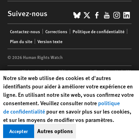
BlueSky
X
Facebook
YouTub
Insta
Lin
Suivez-nous
Footer
Contactez-nous
Corrections
Politique de confidentialité
menu
Plan du site
Version texte
© 2026 Human Rights Watch
Human Rights Watch
| 350 Fifth Avenue, 34th Floor | New York,
NY
Human Rights Watch cookie preferences
Notre site web utilise des cookies et d'autres
10118-3299
USA
|
t
1.212.290.4700
identifiants pour aider à améliorer votre expérience en
Human Rights Watch
is a 501(C)(3) nonprofit registered in the US
ligne. En utilisant notre site web, vous confirmez votre
under EIN: 13-2875808
consentement. Veuillez consulter notre
politique
de confidentialité
pour en savoir plus sur les cookies,
et sur les moyens de modifier vos paramètres.
Autres options
Accepter