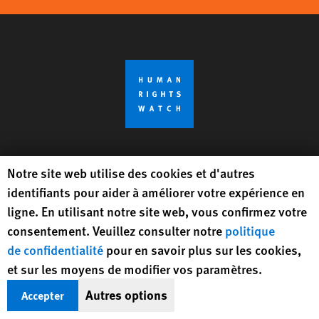
Recevoir des infos (en anglais) sur les
Human Rights Watch cookie preferences
Notre site web utilise des cookies et d'autres
droits humains dans le monde
identifiants pour aider à améliorer votre expérience en
ligne. En utilisant notre site web, vous confirmez votre
S’inscrire
consentement. Veuillez consulter notre
politique
de confidentialité
pour en savoir plus sur les cookies,
BlueSky
X
Facebook
YouTub
Insta
Lin
et sur les moyens de modifier vos paramètres.
Suivez-nous
Autres options
Accepter
Footer
Contactez-nous
Corrections
Politique de confidentialité