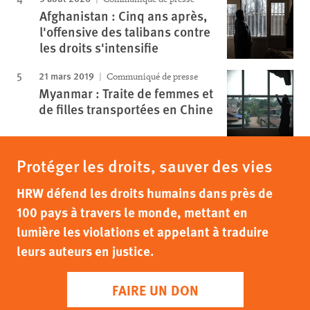
Afghanistan : Cinq ans après,
l'offensive des talibans contre
les droits s'intensifie
21 mars 2019
Communiqué de presse
Myanmar : Traite de femmes et
de filles transportées en Chine
Protéger les droits, sauver des vies
HRW défend les droits humains dans près de
100 pays à travers le monde, mettant en
lumière les violations et appelant à traduire
leurs auteurs en justice.
FAIRE UN DON