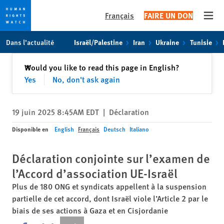
Français
FAIRE UN DON
Open
Skip
Skip
Dans l’actualité
Israël/Palestine
Iran
Ukraine
Tunisie
to
to
cookie
main
Fermer
Would you like to read this page in English?
✕
privacy
content
Yes
No, don't ask again
notice
19 juin 2025 8:45AM EDT
|
Déclaration
Disponible en
English
Français
Deutsch
Italiano
Déclaration conjointe sur l’examen de
l’Accord d’association UE-Israël
Plus de 180 ONG et syndicats appellent à la suspension
partielle de cet accord, dont Israël viole l’Article 2 par le
biais de ses actions à Gaza et en Cisjordanie