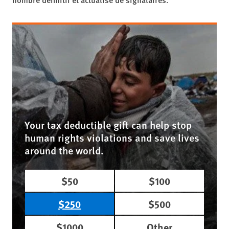
Your tax deductible gift can help stop
human rights violations and save lives
around the world.
$50
$100
$250
$500
$1000
Other