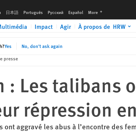
024
languages
h
日本語
Português
Русский
Español
More
ultimédia
Impact
Agir
À propos de HRW
sh?
Yes
No, don't ask again
e presse
 : Les talibans 
leur répression e
s ont aggravé les abus à l’encontre des fem