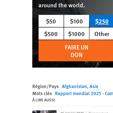
around the world.
$50
$100
$250
$500
$1000
Other
FAIRE UN
DON
Région/Pays
Afghanistan
Asie
Mots clés
Rapport mondial 2025 - C
À LIRE AUSSI
16 janvier 2025