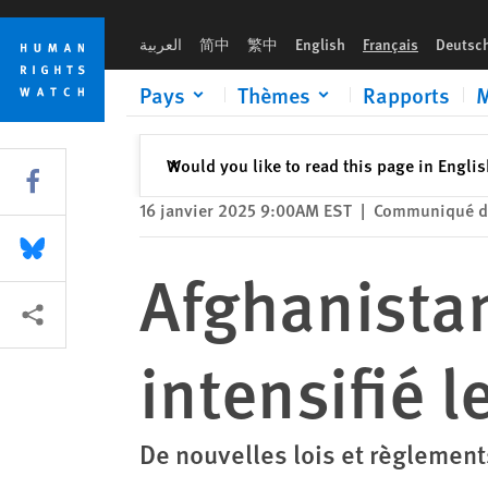
Skip
Skip
Afghanistan : Les talibans ont intensifié leur répression en 2
to
to
العربية
简中
繁中
English
Français
Deutsc
cookie
main
privacy
content
Pays
Thèmes
Rapports
M
notice
Fermer
Would you like to read this page in Engli
✕
Share this via Facebook
16 janvier 2025 9:00AM EST
|
Communiqué d
Share this via Bluesky
Afghanistan
Share this via Partagez
intensifié 
De nouvelles lois et règlement