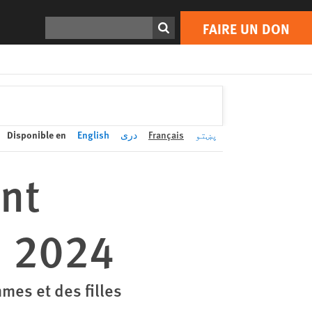
FAIRE UN DON
Print
Rechercher
FAIRE UN DON
Disponible en
English
دری
Français
پښتو
ont
n 2024
mes et des filles