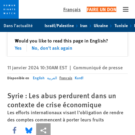
Français
FAIRE UN DON
Open
Skip
Skip
Dans l’actualité
Israël/Palestine
Iran
Ukraine
Tunisie
to
to
cookie
main
Fermer
Would you like to read this page in English?
✕
privacy
content
Yes
No, don't ask again
notice
11 janvier 2024 10:30AM EST
|
Communiqué de presse
Disponible en
English
العربية
Français
Kurdî
Syrie : Les abus perdurent dans un
contexte de crise économique
Les efforts internationaux visant l’obligation de rendre
des comptes commencent à porter leurs fruits
Share this via Facebook
Share this via Bluesky
Share this via Partagez