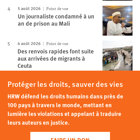
5 août 2026
Point de vue
Un journaliste condamné à un
an de prison au Mali
4 août 2026
Point de vue
Des renvois rapides font suite
aux arrivées de migrants à
Ceuta
Protéger les droits, sauver des vies
HRW défend les droits humains dans près de
100 pays à travers le monde, mettant en
lumière les violations et appelant à traduire
leurs auteurs en justice.
FAIRE UN DON