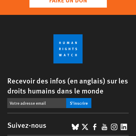
Recevoir des infos (en anglais) sur les
droits humains dans le monde
S’inscrire
BlueSky
X
Facebook
YouTub
Insta
Lin
Suivez-nous