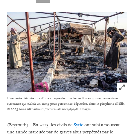
Click to
Une tente détruite lors d’une attaque de missile des forces gouvernementales
syriennes qui ciblait un camp pour personnes déplacées, dans la périphérie d'Idlib.
© 2023 Anas Alkharboutli/picture- alliance/dpa/AP Images
(Beyrouth) – En 2023, les civils de
Syrie
ont subi à nouveau
une année marquée par de graves abus perpétués par le