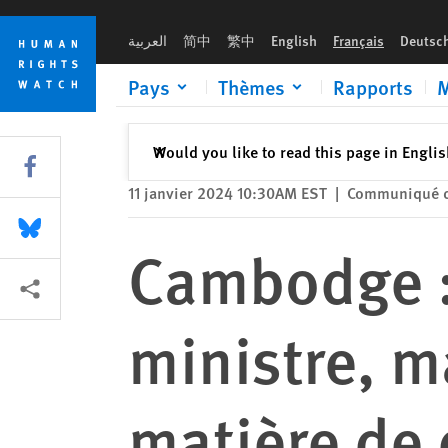
Skip
Skip
Cambodge : Un nouveau Premier ministre, mais aucune amélio
to
to
العربية
简中
繁中
English
Français
Deutsc
cookie
main
privacy
content
Pays
Thèmes
Rapports
M
notice
Fermer
Would you like to read this page in Engli
✕
Share this via Facebook
11 janvier 2024 10:30AM EST
|
Communiqué d
Share this via Bluesky
Cambodge :
Share this via Partagez
ministre, m
matière de 