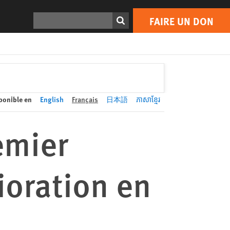
FAIRE UN DON
Print
Rechercher
FAIRE UN DON
ponible en
English
Français
日本語
ភាសាខ្មែរ
emier
ioration en