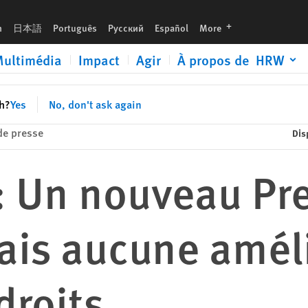
ration en matière de droits
languages
h
日本語
Português
Русский
Español
More
ultimédia
Impact
Agir
À propos de HRW
sh?
Yes
No, don't ask again
e presse
Dis
 Un nouveau Pr
ais aucune amél
droits