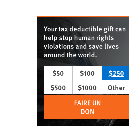
Your tax deductible gift can
help stop human rights
violations and save lives
around the world.
$50
$100
$250
$500
$1000
Other
FAIRE UN
DON