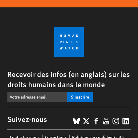
Recevoir des infos (en anglais) sur les
droits humains dans le monde
S’inscrire
BlueSky
X
Facebook
YouTub
Insta
Lin
Suivez-nous
Footer
Contactez-nous
Corrections
Politique de confidentialité