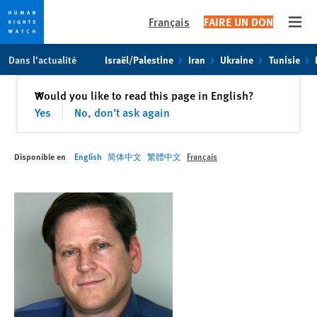
Français
FAIRE UN DON
Open
Skip
Skip
Dans l’actualité
Israël/Palestine
Iran
Ukraine
Tunisie
to
to
cookie
main
Fermer
Would you like to read this page in English?
✕
privacy
content
Yes
No, don't ask again
notice
Disponible en
English
简体中文
繁體中文
Français