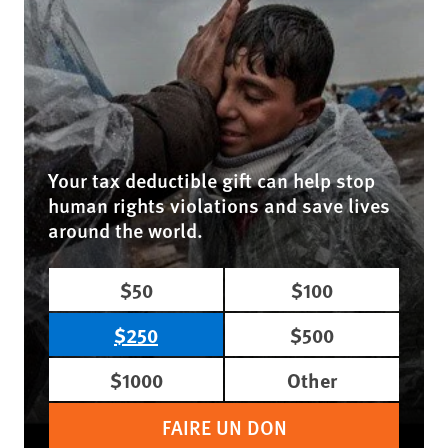
Your tax deductible gift can help stop
human rights violations and save lives
around the world.
$50
$100
$250
$500
$1000
Other
FAIRE UN DON