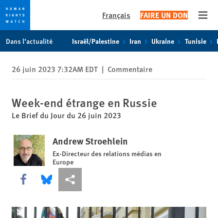
Français
FAIRE UN DON
Open
Skip
Skip
Dans l’actualité
Israël/Palestine
Iran
Ukraine
Tunisie
to
to
cookie
main
26 juin 2023 7:32AM EDT
|
Commentaire
privacy
content
notice
Week-end étrange en Russie
Le Brief du Jour du 26 juin 2023
Andrew Stroehlein
Ex-Directeur des relations médias en
Europe
Share this via Facebook
Share this via Bluesky
Share this via Partagez