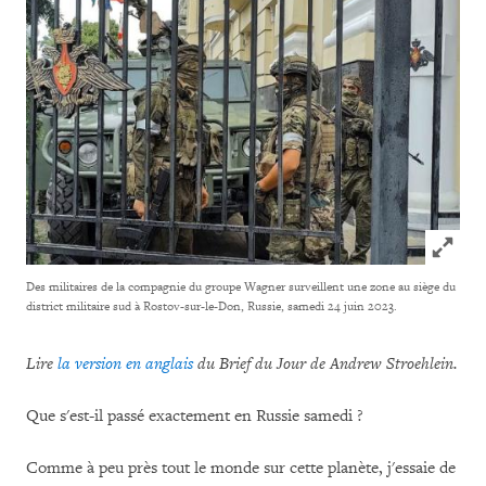
Click to
Des militaires de la compagnie du groupe Wagner surveillent une zone au siège du
district militaire sud à Rostov-sur-le-Don, Russie, samedi 24 juin 2023.
Lire
la version en anglais
du Brief du Jour de Andrew Stroehlein.
Que s'est-il passé exactement en Russie samedi ?
Comme à peu près tout le monde sur cette planète, j'essaie de