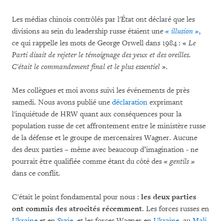
Les médias chinois contrôlés par l'État ont déclaré que les
divisions au sein du leadership russe étaient une
« illusion »
,
ce qui rappelle les mots de George Orwell dans 1984 : «
Le
Parti disait de rejeter le témoignage des yeux et des oreilles.
C'était le commandement final et le plus essentiel
».
Mes collègues et moi avons suivi les événements de près
samedi. Nous avons publié une
déclaration
exprimant
l'inquiétude de HRW quant aux conséquences pour la
population russe de cet affrontement entre le ministère russe
de la défense et le groupe de mercenaires Wagner. Aucune
des deux parties – même avec beaucoup d’imagination - ne
pourrait être qualifiée comme étant du côté des
« gentils »
dans ce conflit.
C'était le point fondamental pour nous :
les deux parties
ont commis des atrocités récemment
. Les forces russes en
Ukraine
et en
Syrie
, et les forces Wagner en
Ukraine
, au
Mali