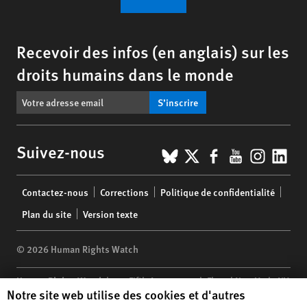
Recevoir des infos (en anglais) sur les
droits humains dans le monde
S’inscrire
BlueSky
X
Facebook
YouTub
Insta
Lin
Suivez-nous
Footer
Contactez-nous
Corrections
Politique de confidentialité
menu
Plan du site
Version texte
© 2026 Human Rights Watch
Human Rights Watch
| 350 Fifth Avenue, 34th Floor | New York,
NY
Human Rights Watch cookie preferences
Notre site web utilise des cookies et d'autres
10118-3299
USA
|
t
1.212.290.4700