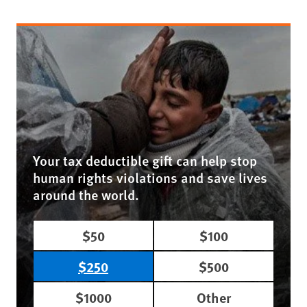
Your tax deductible gift can help stop
human rights violations and save lives
around the world.
$50
$100
$250
$500
$1000
Other