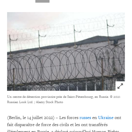
Click to
Un centre de détention provisoire près de Saint-Pétersbourg, en Russie.
© 2021
Russian Look Ltd. / Alamy Stock Photo
(Berlin, le 14 juillet 2022) – Les forces
russes
en
Ukraine
ont
fait disparaître de force des civils et les ont transférés
illégalement en Russie, a déclaré aujourd’hui Human Rights