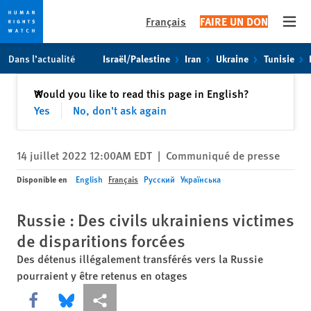
Français
FAIRE UN DON
Open
Skip
Skip
Dans l’actualité
Israël/Palestine
Iran
Ukraine
Tunisie
to
to
cookie
main
Fermer
Would you like to read this page in English?
✕
privacy
content
Yes
No, don't ask again
notice
14 juillet 2022 12:00AM EDT
|
Communiqué de presse
Disponible en
English
Français
Русский
Українська
Russie : Des civils ukrainiens victimes
de disparitions forcées
Des détenus illégalement transférés vers la Russie
pourraient y être retenus en otages
Share this via Facebook
Share this via Bluesky
Share this via Partagez