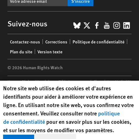
S’inscrire
BlueSky
X
Facebook
YouTub
Insta
Lin
Suivez-nous
Footer
Contactez-nous
Corrections
Politique de confidentialité
menu
Plan du site
Version texte
© 2026 Human Rights Watch
Human Rights Watch
| 350 Fifth Avenue, 34th Floor | New York,
NY
Human Rights Watch cookie preferences
Notre site web utilise des cookies et d'autres
10118-3299
USA
|
t
1.212.290.4700
identifiants pour aider à améliorer votre expérience en
Human Rights Watch
is a 501(C)(3) nonprofit registered in the US
ligne. En utilisant notre site web, vous confirmez votre
under EIN: 13-2875808
consentement. Veuillez consulter notre
politique
de confidentialité
pour en savoir plus sur les cookies,
et sur les moyens de modifier vos paramètres.