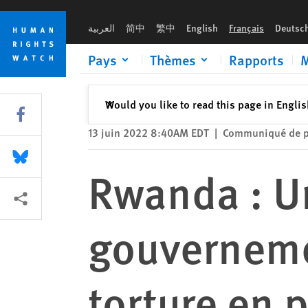
Skip
Skip
Rwanda : Un détracteur du gouvernement incarcéré dénonce la
to
to
العربية
简中
繁中
English
Français
Deutsc
cookie
main
privacy
content
Pays
Thèmes
Rapports
M
notice
Fermer
Would you like to read this page in Engli
✕
Share this via Facebook
13 juin 2022 8:40AM EDT
|
Communiqué de p
Share this via Bluesky
Rwanda : U
Share this via Partagez
gouverneme
torture en 