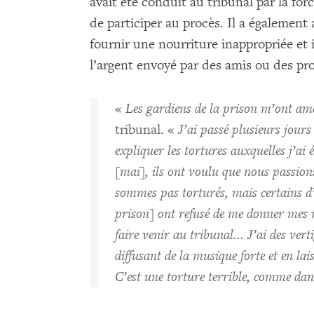
avait été conduit au tribunal par la force
de participer au procès. Il a également 
fournir une nourriture inappropriée et i
l’argent envoyé par des amis ou des pr
«
Les gardiens de la prison m’ont ame
tribunal. «
J’ai passé plusieurs jours
expliquer les tortures auxquelles j’ai 
[mai], ils ont voulu que nous passions
sommes pas torturés, mais certains d’e
prison] ont refusé de me donner mes
faire venir au tribunal...
J’ai des verti
diffusant de la musique forte et en la
C’est une torture terrible, comme dans