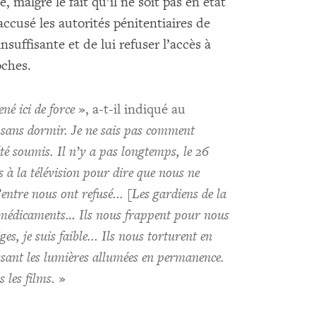
, malgré le fait qu’il ne soit pas en état
accusé les autorités pénitentiaires de
nsuffisante et de lui refuser l’accès à
oches.
né ici de force
», a-t-il indiqué au
 sans dormir.
Je ne sais pas comment
été soumis.
Il n’y a pas longtemps, le 26
 à la télévision pour dire que nous ne
ntre nous ont refusé... [Les gardiens de la
 médicaments… Ils nous frappent pour nous
ges, je suis faible...
Ils nous torturent en
issant les lumières allumées en permanence.
 les films.
»