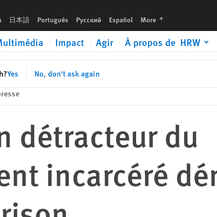
 torture en prison
languages
h
日本語
Português
Русский
Español
More
ultimédia
Impact
Agir
À propos de HRW
sh?
Yes
No, don't ask again
resse
n détracteur du
nt incarcéré dé
prison