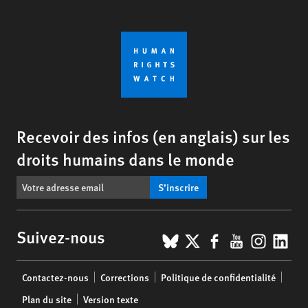
Recevoir des infos (en anglais) sur les
droits humains dans le monde
S’inscrire
BlueSky
X
Facebook
YouTub
Insta
Lin
Suivez-nous
Footer
Contactez-nous
Corrections
Politique de confidentialité
menu
Plan du site
Version texte