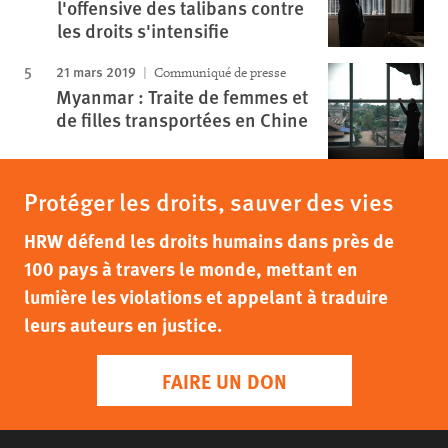
l'offensive des talibans contre
les droits s'intensifie
21 mars 2019
Communiqué de presse
Myanmar : Traite de femmes et
de filles transportées en Chine
Protéger les droits, sauver des vies
HRW défend les droits humains dans près de
100 pays à travers le monde, mettant en
lumière les violations et appelant à traduire
leurs auteurs en justice.
FAIRE UN DON