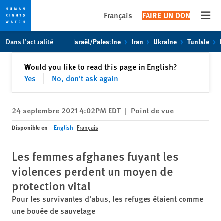
Français
FAIRE UN DON
Open
Skip
Skip
Dans l’actualité
Israël/Palestine
Iran
Ukraine
Tunisie
to
to
cookie
main
Fermer
Would you like to read this page in English?
✕
privacy
content
Yes
No, don't ask again
notice
24 septembre 2021 4:02PM EDT
|
Point de vue
Disponible en
English
Français
Les femmes afghanes fuyant les
violences perdent un moyen de
protection vital
Pour les survivantes d'abus, les refuges étaient comme
une bouée de sauvetage