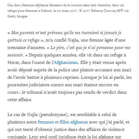
Ces deux femmes afghanes faisaient de la couture dans leur chambre, dans un
refuge pour femmes à Kaboul, le 20 mars 2017.
© 2017 Rebecca Conway/AFP via
Getty Images
«
Mes parents m'ont prévenu qu'ils me tueraient si jamais je
quittais ce refuge
», m'a confié Najla, une femme âgée d'une
trentaine d'années. «
Le pire, c’est que je n’ai personne pour me
soutenir.
» Depuis quelques années, elle vit dans un refuge à
Herat, dans l'ouest de l'
Afghanistan
. Elle y était venue après
avoir déposé auprès de la police une plainte accusant son mari
de l’avoir battue à plusieurs reprises. Lorsque je lui ai parlé, les
poursuites judiciaires contre son mari étaient encore en
cours ; le tribunal n'avait toujours pas rendu de verdict dans
cette affaire.
Le cas de Najla (pseudonyme), est semblable à celui de
plusieurs autre
femmes et filles afghanes
avec qui j'ai parlé, et
qui ont tenté d’obtenir justice dans des affaires de violence
conjugale. Leur seul outil juridique était la loi afghane sur