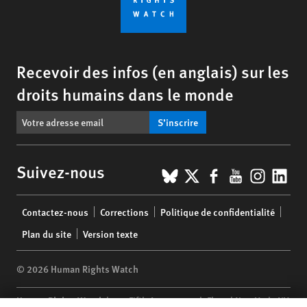
Recevoir des infos (en anglais) sur les
droits humains dans le monde
S’inscrire
BlueSky
X
Facebook
YouTub
Insta
Lin
Suivez-nous
Footer
Contactez-nous
Corrections
Politique de confidentialité
menu
Plan du site
Version texte
© 2026 Human Rights Watch
Human Rights Watch
| 350 Fifth Avenue, 34th Floor | New York,
NY