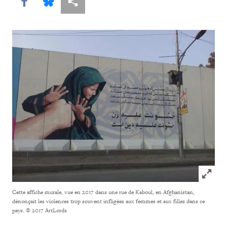
Share this via Facebook
Share this via Bluesky
Share this via Partagez
Click to
Cette affiche murale, vue en 2017 dans une rue de Kaboul, en Afghanistan,
dénonçait les violences trop souvent infligées aux femmes et aux filles dans ce
pays.
© 2017 ArtLords