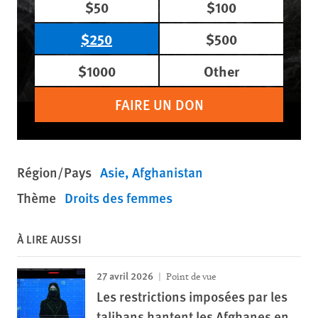
$50
$100
$250
$500
$1000
Other
FAIRE UN DON
Région/Pays
Asie
Afghanistan
Thème
Droits des femmes
À LIRE AUSSI
27 avril 2026
Point de vue
Les restrictions imposées par les
talibans hantent les Afghanes en