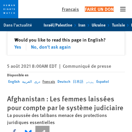
Français
FAIRE UN DON
Open
Skip
Skip
Dans l’actualité
Israël/Palestine
Iran
Ukraine
Tunisie
to
to
cookie
main
Fermer
Would you like to read this page in English?
✕
privacy
content
Yes
No, don't ask again
notice
5 août 2021 8:00AM EDT
|
Communiqué de presse
Disponible en
English
العربية
دری
Français
Deutsch
日本語
پښتو
Español
Afghanistan : Les femmes laissées
pour compte par le système judiciaire
La poussée des talibans menace des protections
juridiques essentielles