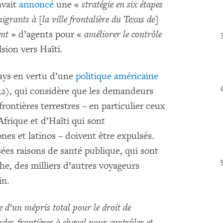
avait
annoncé
une «
stratégie en six étapes
grants à [la ville frontalière du Texas de]
ent
» d’agents pour «
améliorer le contrôle
sion vers Haïti.
pays en vertu d’une
politique américaine
42), qui considère que les demandeurs
frontières terrestres – en particulier ceux
frique et d’Haïti qui sont
es et latinos – doivent être expulsés.
ées raisons de santé publique, qui sont
he, des milliers d’autres voyageurs
in.
 d’un mépris total pour le droit de
rdes-frontières à cheval pour contrôler et