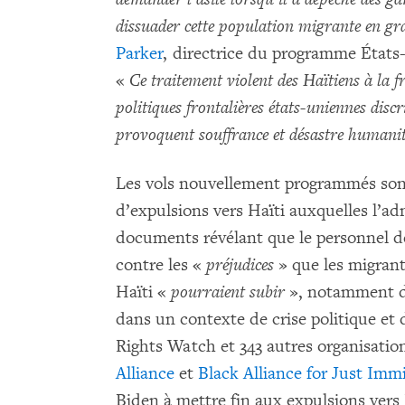
dissuader cette population migrante en gr
Parker
, directrice du programme État
«
Ce traitement violent des Haïtiens à la f
politiques frontalières états-uniennes discr
provoquent souffrance et désastre humani
Les vols nouvellement programmés sont 
d’expulsions vers Haïti auxquelles l’ad
documents révélant que le personnel de
contre les «
préjudices
» que les migrant
Haïti «
pourraient subir
», notamment de
dans un contexte de crise politique et d
Rights Watch et 343 autres organisation
Alliance
et
Black Alliance for Just Imm
Biden à mettre fin aux expulsions vers 