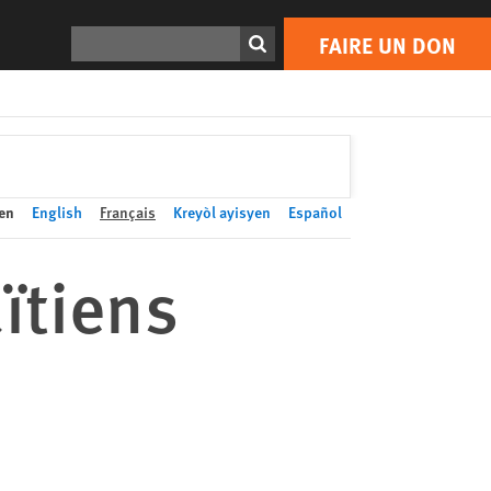
FAIRE UN DON
Print
Rechercher
FAIRE UN DON
en
English
Français
Kreyòl ayisyen
Español
ïtiens