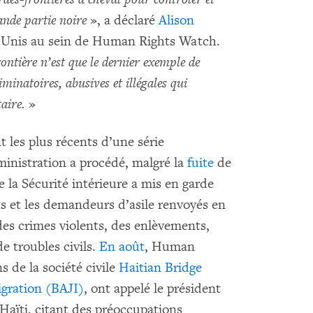
ande partie noire
», a déclaré
Alison
s-Unis au sein de Human Rights Watch.
rontière n’est que le dernier exemple de
iminatoires, abusives et illégales qui
taire.
»
les plus récents d’une série
ministration a procédé, malgré la
fuite
de
 la Sécurité intérieure a mis en garde
s et les demandeurs d’asile renvoyés en
s crimes violents, des enlèvements,
e troubles civils.
En août
, Human
s de la société civile
Haitian Bridge
igration (BAJI)
, ont appelé le président
Haïti, citant des préoccupations