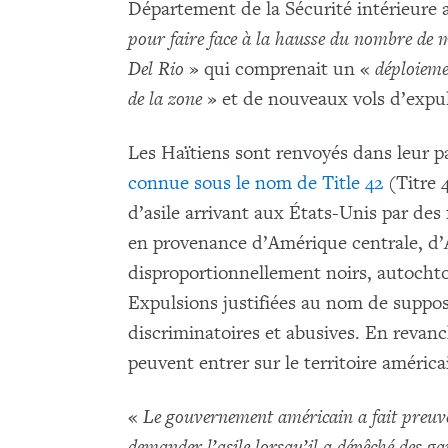
Département de la Sécurité intérieure 
pour faire face à la hausse du nombre de mi
Del Rio
» qui comprenait un «
déploiem
de la zone
» et de nouveaux vols d’expul
Les Haïtiens sont renvoyés dans leur 
connue sous le nom de Title 42
(Titre 
d’asile arrivant aux États-Unis par des 
en provenance d’Amérique centrale, d’A
disproportionnellement noirs, autochton
Expulsions justifiées au nom de suppos
discriminatoires et abusives. En revanc
peuvent entrer sur le territoire américa
«
Le gouvernement américain a fait preuve
demander l’asile lorsqu’il a dépêché des ga