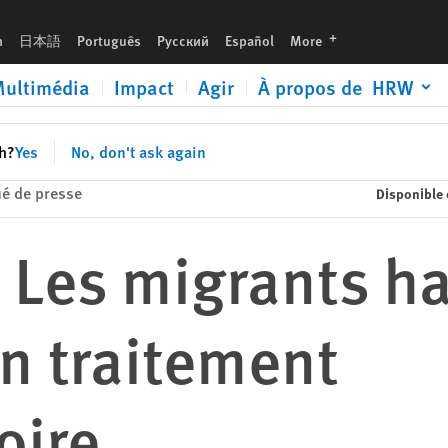
scriminatoire
languages
h
日本語
Português
Русский
Español
More
ultimédia
Impact
Agir
À propos de HRW
sh?
Yes
No, don't ask again
 de presse
Disponible 
: Les migrants ha
n traitement
oire