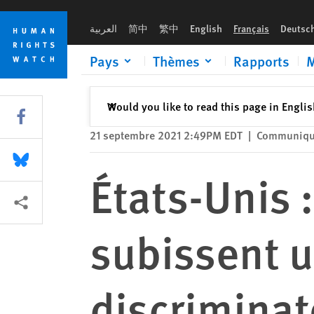
Skip
Skip
États-Unis : Les migrants haïtiens subissent un traitement di
to
to
العربية
简中
繁中
English
Français
Deutsc
cookie
main
privacy
content
Pays
Thèmes
Rapports
M
notice
Fermer
Would you like to read this page in Engli
✕
Share this via Facebook
21 septembre 2021 2:49PM EDT
|
Communiqué
Share this via Bluesky
États-Unis 
Share this via Partagez
subissent u
discriminat