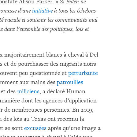
onstaté Alison Parker. «
Si Biden ne
promesse d’une
initiative
à tous les échelons
té raciale et soutenir les communautés mal
e dans l’ensemble des politiques, lois et
x majoritairement blancs à cheval à Del
es et de pourchasser des migrants noirs
 souvent peu questionnée et
perturbante
otamment aux mains des
patrouilles
et des
miliciens
, a déclaré Human
 manière dont les agences d’application
par de nombreuses personnes. En 2019,
n des lois au Texas ont reconnu la
et se sont
excusées
après qu’une image a