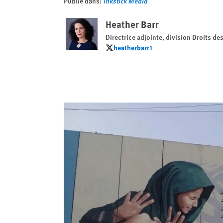
Publié dans:
Inkstick Media
Heather Barr
Directrice adjointe, division Droits d
heatherbarr1
heatherbarr1