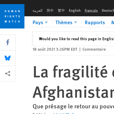
Skip
Skip
La fragilité des droits des femmes en Afghanistan
to
to
العربية
简中
繁中
English
Français
Deutsc
cookie
main
privacy
content
Pays
Thèmes
Rapports
M
notice
Fermer
Would you like to read this page in Engli
✕
Share this via Facebook
18 août 2021 3:26PM EDT
|
Commentaire
Share this via Bluesky
La fragilit
Share this via Partagez
Afghanista
Que présage le retour au pouvo