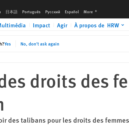
languages
h
日本語
Português
Русский
Español
More
ultimédia
Impact
Agir
À propos de HRW
sh?
Yes
No, don't ask again
é des droits des 
n
ir des talibans pour les droits des femmes