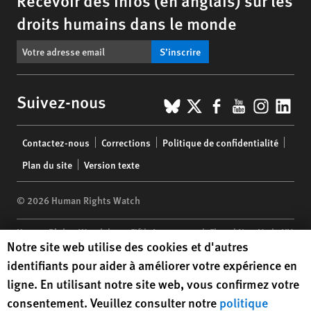
Recevoir des infos (en anglais) sur les
droits humains dans le monde
S’inscrire
BlueSky
X
Facebook
YouTub
Insta
Lin
Suivez-nous
Footer
Contactez-nous
Corrections
Politique de confidentialité
menu
Plan du site
Version texte
© 2026 Human Rights Watch
Human Rights Watch
| 350 Fifth Avenue, 34th Floor | New York,
NY
Human Rights Watch cookie preferences
Notre site web utilise des cookies et d'autres
10118-3299
USA
|
t
1.212.290.4700
identifiants pour aider à améliorer votre expérience en
Human Rights Watch
is a 501(C)(3) nonprofit registered in the US
ligne. En utilisant notre site web, vous confirmez votre
under EIN: 13-2875808
consentement. Veuillez consulter notre
politique