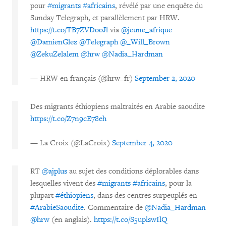
pour
#migrants
#africains
, révélé par une enquête du
Sunday Telegraph, et parallèlement par HRW.
https://t.co/TB7ZVDooJl
via
@jeune_afrique
@DamienGlez
@Telegraph
@_Will_Brown
@ZekuZelalem
@hrw
@Nadia_Hardman
— HRW en français (@hrw_fr)
September 2, 2020
Des migrants éthiopiens maltraités en Arabie saoudite
https://t.co/Z7n9cE78eh
— La Croix (@LaCroix)
September 4, 2020
RT
@ajplus
au sujet des conditions déplorables dans
lesquelles vivent des
#migrants
#africains
, pour la
plupart
#éthiopiens
, dans des centres surpeuplés en
#ArabieSaoudite
. Commentaire de
@Nadia_Hardman
@hrw
(en anglais).
https://t.co/S5uplswIlQ