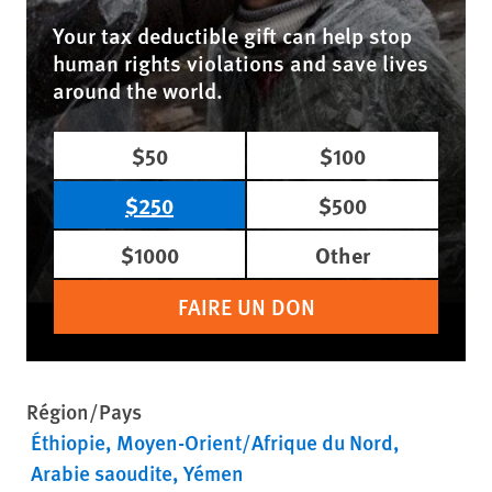
Your tax deductible gift can help stop
human rights violations and save lives
around the world.
$50
$100
$250
$500
$1000
Other
FAIRE UN DON
Région/Pays
Éthiopie
Moyen-Orient/Afrique du Nord
Arabie saoudite
Yémen