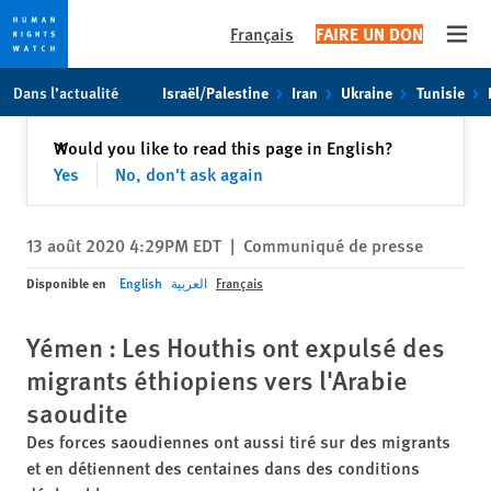
Français
FAIRE UN DON
Open
Skip
Skip
Dans l’actualité
Israël/Palestine
Iran
Ukraine
Tunisie
to
to
cookie
main
Fermer
Would you like to read this page in English?
✕
privacy
content
Yes
No, don't ask again
notice
13 août 2020 4:29PM EDT
|
Communiqué de presse
Disponible en
English
العربية
Français
Yémen : Les Houthis ont expulsé des
migrants éthiopiens vers l'Arabie
saoudite
Des forces saoudiennes ont aussi tiré sur des migrants
et en détiennent des centaines dans des conditions