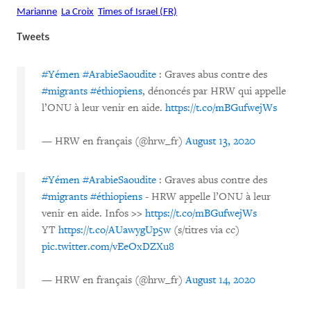
Marianne
La Croix
Times of Israel (FR)
Tweets
#Yémen
#ArabieSaoudite
: Graves abus contre des
#migrants
#éthiopiens
, dénoncés par HRW qui appelle
l’ONU à leur venir en aide.
https://t.co/mBGufwejWs
— HRW en français (@hrw_fr)
August 13, 2020
#Yémen
#ArabieSaoudite
: Graves abus contre des
#migrants
#éthiopiens
- HRW appelle l’ONU à leur
venir en aide. Infos >>
https://t.co/mBGufwejWs
YT
https://t.co/AUawygUp5w
(s/titres via cc)
pic.twitter.com/vEeOxDZXu8
— HRW en français (@hrw_fr)
August 14, 2020