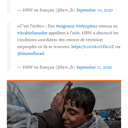
— HRW en français (@hrw_fr)
September 10, 2020
«C’est l’enfer» : Des
#migrants
#éthiopiens
retenus en
#ArabieSaoudite
appellent à l’aide. HRW a dénoncé les
conditions «sordides» des centres de rétention
surpeuplés où ils se trouvent.
https://t.co/xkcrLfA01Z
via
@timesofisrael
— HRW en français (@hrw_fr)
September 11, 2020