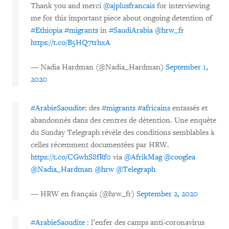
Thank you and merci
@ajplusfrancais
for interviewing
me for this important piece about ongoing detention of
#Ethiopia
#migrants
in
#SaudiArabia
@hrw_fr
https://t.co/B5HQ7trhxA
— Nadia Hardman (@Nadia_Hardman)
September 1,
2020
#ArabieSaoudite
: des
#migrants
#africains
entassés et
abandonnés dans des centres de détention. Une enquête
du Sunday Telegraph révèle des conditions semblables à
celles récemment documentées par HRW.
https://t.co/CGwhS8fRf0
via
@AfrikMag
@cooglea
@Nadia_Hardman
@hrw
@Telegraph
— HRW en français (@hrw_fr)
September 2, 2020
#ArabieSaoudite
: l’enfer des camps anti-coronavirus