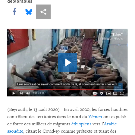
déplorables
Share this via Facebook
Share this via Bluesky
Share this via Partagez
(Beyrouth, le 13 août 2020) - En avril 2020, les forces houthies
contrôlant des territoires dans le nord du
Yémen
ont expulsé
de force des milliers de migrants
éthiopiens
vers l’
Arabie
saoudite
, citant le Covid-19 comme prétexte et tuant des