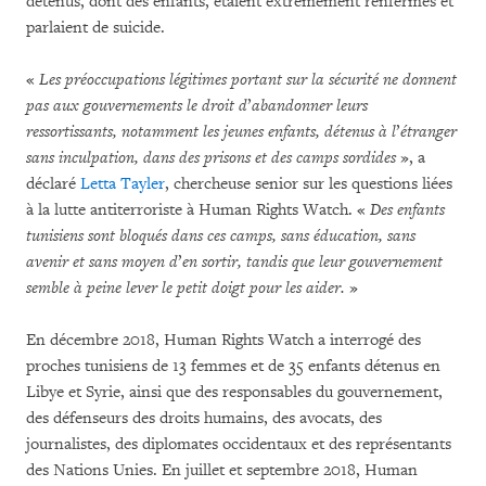
détenus, dont des enfants, étaient extrêmement renfermés et
parlaient de suicide.
«
Les préoccupations légitimes portant sur la sécurité ne donnent
pas aux gouvernements le droit d
’
abandonner leurs
ressortissants, notamment les jeunes enfants, détenus à l
’
étranger
sans inculpation, dans des prisons et des camps sordides
», a
déclaré
Letta Tayler
, chercheuse senior sur les questions liées
à la lutte antiterroriste à Human Rights Watch. «
Des enfants
tunisiens sont bloqués dans ces camps, sans éducation, sans
avenir et sans moyen d
’
en sortir, tandis que leur gouvernement
semble à peine lever le petit doigt pour les aider.
»
En décembre 2018, Human Rights Watch a interrogé des
proches tunisiens de 13 femmes et de 35 enfants détenus en
Libye et Syrie, ainsi que des responsables du gouvernement,
des défenseurs des droits humains, des avocats, des
journalistes, des diplomates occidentaux et des représentants
des Nations Unies. En juillet et septembre 2018, Human