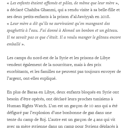
«
Les enfants étaient affamés et pâles, de même que leur mère
»,
a déclaré Chahiba Ghanmi, qui a rendu visite à sa belle-fille et
ses deux petits-enfants à la prison d’al-Jawiyyah en 2018.
«
Leur mère a dit qu’ils ne survivaient qu’en mangeant des
spaghettis à l
’
eau.
J
’
ai donné à Ahmed un bonbon et un gâteau.
Il ne savait pas ce que c
’
était.
Il a voulu manger le gâteau encore
emballé
».
Les camps du nord-est de la Syrie et les prisons de Libye
vendent également de la nourriture, mais à des prix
exorbitants, et les familles ne peuvent pas toujours envoyer de
l’argent, ont-elles expliqué.
En plus de Baraa en Libye, deux enfants bloqués en Syrie ont
besoin d’être opérés, ont déclaré leurs proches tunisiens à
Human Rights Watch. L’un est un garçon de 10 ans qui a été
défiguré par l’explosion d’une bonbonne de gaz dans une
tente du camp de Roj. L’autre est un garçon de 4 ans qui vit
avec sa mère syrienne dans un camp pour Syriens déplacés à