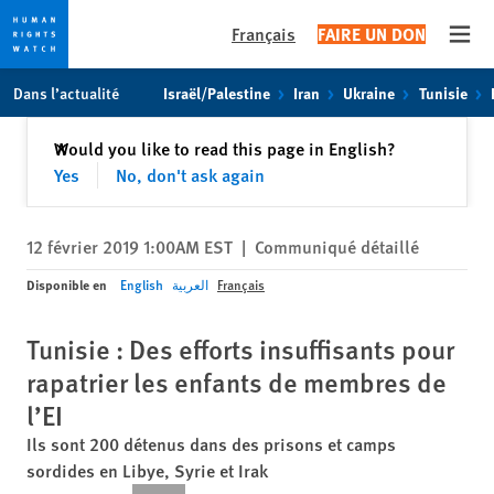
Français
FAIRE UN DON
Open
Skip
Skip
Dans l’actualité
Israël/Palestine
Iran
Ukraine
Tunisie
to
to
cookie
main
Fermer
Would you like to read this page in English?
✕
privacy
content
Yes
No, don't ask again
notice
12 février 2019 1:00AM EST
|
Communiqué détaillé
Disponible en
English
العربية
Français
Tunisie : Des efforts insuffisants pour
rapatrier les enfants de membres de
l’EI
Ils sont 200 détenus dans des prisons et camps
sordides en Libye, Syrie et Irak