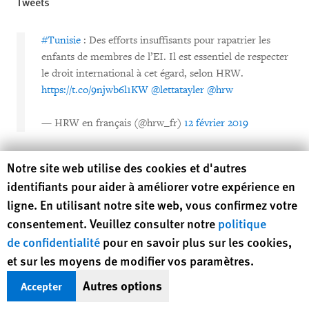
Tweets
#Tunisie
: Des efforts insuffisants pour rapatrier les
enfants de membres de l’EI. Il est essentiel de respecter
le droit international à cet égard, selon HRW.
https://t.co/9njwb6l1KW
@lettatayler
@hrw
— HRW en français (@hrw_fr)
12 février 2019
[VIDÉO]
#Tunisie
: Témoignages sur des
#enfants
Human Rights Watch cookie preferences
Notre site web utilise des cookies et d'autres
tunisiens de membres de l’EI détenus en Syrie (et aussi
identifiants pour aider à améliorer votre expérience en
en Irak en Libye). Le gouvernement tunisien devrait
ligne. En utilisant notre site web, vous confirmez votre
faciliter leur rapatriement, selon
@lettatayler
@hrw
.
consentement. Veuillez consulter notre
politique
YouTube
https://t.co/QSlh2CEWvz
(s/titres)
de confidentialité
pour en savoir plus sur les cookies,
https://t.co/FGYYQOuaE2
et sur les moyens de modifier vos paramètres.
— HRW en français (@hrw_fr)
12 février 2019
Autres options
Accepter