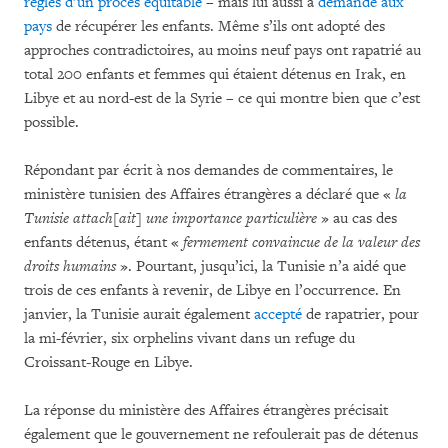
règles d’un procès équitable
– mais lui aussi a
demandé aux
pays
de récupérer les enfants. Même s’ils ont adopté des
approches contradictoires, au moins neuf pays ont rapatrié au
total 200 enfants et femmes qui étaient détenus en Irak, en
Libye et au nord-est de la Syrie – ce qui montre bien que c’est
possible.
Répondant par écrit à nos demandes de commentaires, le
ministère tunisien des Affaires étrangères a déclaré que «
la
Tunisie attach[ait] une importance particulière
» au cas des
enfants détenus, étant «
fermement convaincue de la valeur des
droits humains
». Pourtant, jusqu’ici, la Tunisie n’a aidé que
trois de ces enfants à revenir, de Libye en l’occurrence. En
janvier, la Tunisie aurait également
accepté
de rapatrier, pour
la mi-février, six orphelins vivant dans un refuge du
Croissant-Rouge en Libye.
La réponse du ministère des Affaires étrangères précisait
également que le gouvernement ne refoulerait pas de détenus