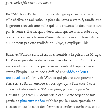
pars, notre fils reste avec moi
».
En 2016, lors d’affrontements entre groupes armés dans la
ville côtière de Sabratha, le père de Baraa a été tué, tandis que
le garçon recevait une balle qui lui a traversé le dos, ressortant
par le ventre. Baraa, qui a désormais quatre ans, a subi cinq
opérations mais a besoin d’une intervention supplémentaire
qui ne peut pas être réalisée en Libye, a expliqué Abidi.
Baraa et Wahida sont détenus ensemble à la prison de Mitiga.
La Force spéciale de dissuasion a rendu l’enfant à sa mère,
mais seulement après quatre mois pendant lesquels Baraa
était à l’hôpital. La milice a diffusé une
vidéo de leurs
retrouvailles
où l’on voit Wahida qui pleure sans pouvoir
s’arrêter et Baraa, encore en bas âge, qui a l’air tour à tour
effrayé et abasourdi. «
S
’
il vous plaît, je peux le prendre dans
mes bras
–
je peux ?
», demande-t-elle. Cette séquence fait
partie de
plusieurs vidéos
publiées par la Force spéciale de
dissuasion sur le sujet des femmes et enfants tunisiens, et qui