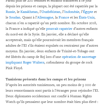
Parmi plus de 200 femmes et enfants transférés à ce jour
depuis les prisons et camps, la plupart ont été rapatriés par la
Russie
, le
Kazakhstan
, l’
Ouzbékistan
, l’
Indonésie
, l’
Égypte
et
le
Soudan
. Quant à l’
Allemagne
, la
France
et les
États-Unis
,
chacun n’en a rapatrié qu’un petit nombre. En octobre 2018,
la France a indiqué qu’elle
pourrait rapatrier
d’autres enfants
du nord-est de la Syrie. En janvier, elle a déclaré qu’elle
accepterait, mais qu’elle poursuivrait les membres français
adultes de l’EI s’ils étaient expulsés ou rentraient par d’autres
moyens. En janvier, deux enfants de Trinité-et-Tobago ont
été libérés du camp de Roj lors d’une
opération de sauvetage
impliquant Roger Walters
, cofondateur du groupe de rock
Pink Floyd.
Tunisiens présents dans les camps et les prisons
D’après les autorités tunisiennes, un peu moins de 3 000 de
leurs ressortissants sont partis à l’étranger pour rejoindre l’EI.
Deux diplomates occidentaux ont confié à Human Rights
Watch qu’ils pensaient que leur nombre était bien plus élevé :