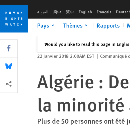
Skip
Skip
Algérie : De nouveaux procès ébranlent la minorité ahmadie
to
to
العربية
简中
繁中
English
Français
Deutsc
cookie
main
privacy
content
Pays
Thèmes
Rapports
M
notice
Fermer
Would you like to read this page in Engli
✕
Share this via Facebook
22 janvier 2018 2:00AM EST
|
Communiqué d
Share this via Bluesky
Algérie : D
Share this via Partagez
la minorit
Plus de 50 personnes ont été 