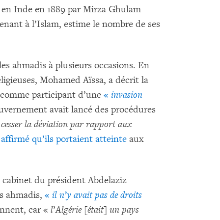
en Inde en 1889 par Mirza Ghulam
nant à l’Islam, estime le nombre de ses
 les ahmadis à plusieurs occasions. En
eligieuses, Mohamed Aïssa, a décrit la
e comme participant d’une
«
invasion
ouvernement avait lancé des procédures
e cesser la déviation par rapport aux
a affirmé qu’ils portaient atteinte
aux
 cabinet du président Abdelaziz
des ahmadis,
«
il n’y avait pas de droits
ennent, car «
l
’
Algérie [était] un pays