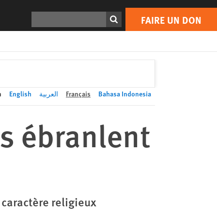
FAIRE UN DON
Print
Rechercher
FAIRE UN DON
n
English
العربية
Français
Bahasa Indonesia
s ébranlent
caractère religieux