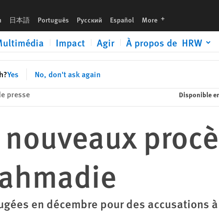
languages
h
日本語
Português
Русский
Español
More
ultimédia
Impact
Agir
À propos de HRW
sh?
Yes
No, don't ask again
e presse
Disponible e
e nouveaux procè
é ahmadie
jugées en décembre pour des accusations à 