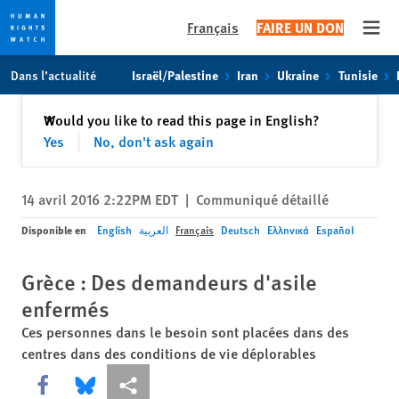
Français
FAIRE UN DON
Open
Skip
Skip
Dans l’actualité
Israël/Palestine
Iran
Ukraine
Tunisie
to
to
cookie
main
Fermer
Would you like to read this page in English?
✕
privacy
content
Yes
No, don't ask again
notice
14 avril 2016 2:22PM EDT
|
Communiqué détaillé
Disponible en
English
العربية
Français
Deutsch
Ελληνικά
Español
Grèce : Des demandeurs d'asile
enfermés
Ces personnes dans le besoin sont placées dans des
centres dans des conditions de vie déplorables
Share this via Facebook
Share this via Bluesky
Share this via Partagez