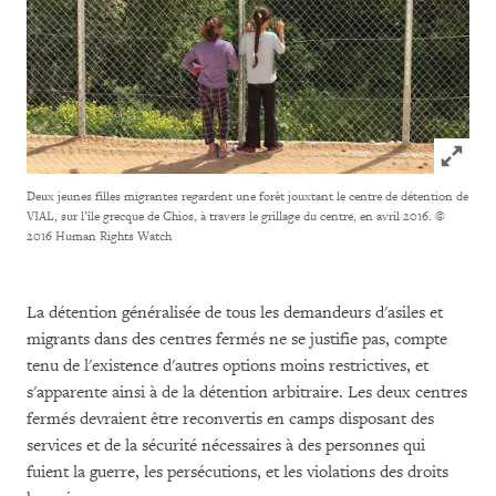
Click to
Deux jeunes filles migrantes regardent une forêt jouxtant le centre de détention de
VIAL, sur l’île grecque de Chios, à travers le grillage du centre, en avril 2016.
©
2016 Human Rights Watch
La détention généralisée de tous les demandeurs d'asiles et
migrants dans des centres fermés ne se justifie pas, compte
tenu de l'existence d'autres options moins restrictives, et
s'apparente ainsi à de la détention arbitraire. Les deux centres
fermés devraient être reconvertis en camps disposant des
services et de la sécurité nécessaires à des personnes qui
fuient la guerre, les persécutions, et les violations des droits