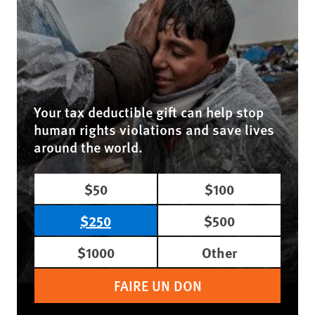
Your tax deductible gift can help stop
human rights violations and save lives
around the world.
$50
$100
$250
$500
$1000
Other
FAIRE UN DON