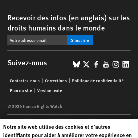
Recevoir des infos (en anglais) sur les
droits humains dans le monde
S’inscrire
BlueSky
X
Facebook
YouTub
Insta
Lin
Suivez-nous
Footer
Contactez-nous
Corrections
Politique de confidentialité
menu
Plan du site
Version texte
© 2026 Human Rights Watch
Human Rights Watch
| 350 Fifth Avenue, 34th Floor | New York,
NY
Human Rights Watch cookie preferences
Notre site web utilise des cookies et d'autres
10118-3299
USA
|
t
1.212.290.4700
identifiants pour aider à améliorer votre expérience en