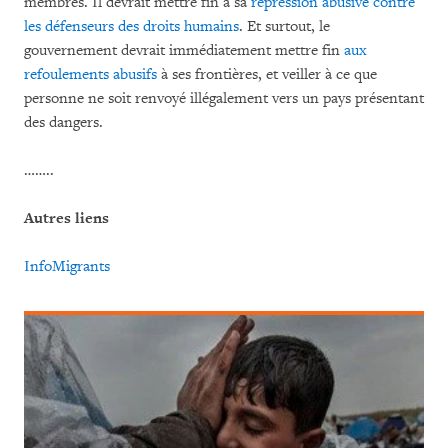
membres. Il devrait mettre fin à sa
répression abusive
contre
les défenseurs des droits humains
. Et surtout, le
gouvernement devrait immédiatement mettre fin
aux
refoulements abusifs
à ses frontières, et veiller à ce que
personne ne soit renvoyé illégalement vers un pays présentant
des dangers.
……..
Autres liens
InfoMigrants