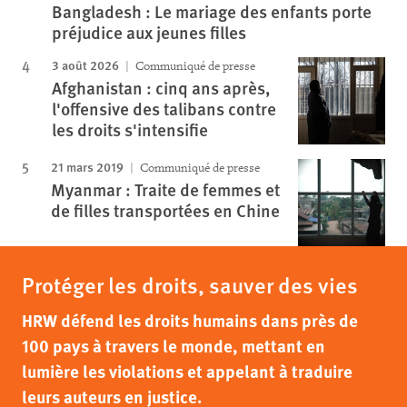
Bangladesh : Le mariage des enfants porte
préjudice aux jeunes filles
3 août 2026
Communiqué de presse
Afghanistan : cinq ans après,
l'offensive des talibans contre
les droits s'intensifie
21 mars 2019
Communiqué de presse
Myanmar : Traite de femmes et
de filles transportées en Chine
Protéger les droits, sauver des vies
HRW défend les droits humains dans près de
100 pays à travers le monde, mettant en
lumière les violations et appelant à traduire
leurs auteurs en justice.