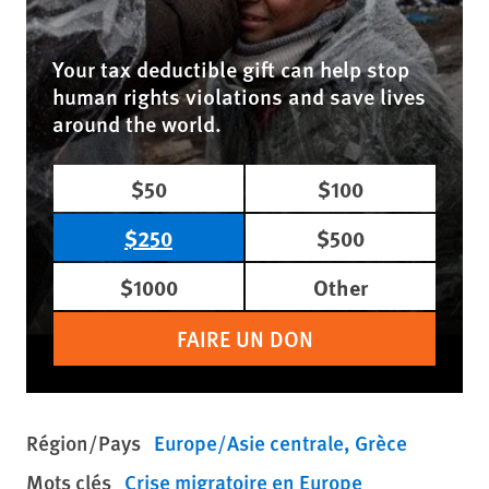
Your tax deductible gift can help stop
human rights violations and save lives
around the world.
$50
$100
$250
$500
$1000
Other
FAIRE UN DON
Région/Pays
Europe/Asie centrale
Grèce
Mots clés
Crise migratoire en Europe