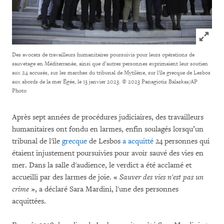
Click to
Des avocats de travailleurs humanitaires poursuivis pour leurs opérations de
sauvetage en Méditerranée, ainsi que d’autres personnes exprimaient leur soutien
aux 24 accusés, sur les marches du tribunal de Mytilène, sur l'île grecque de Lesbos
aux abords de la mer Égée, le 13 janvier 2023.
© 2023 Panagiotis Balaskas/AP
Photo
Après sept années de procédures judiciaires, des travailleurs
humanitaires ont fondu en larmes, enfin soulagés lorsqu’un
tribunal de l'île
grecque
de Lesbos
a acquitté
24 personnes qui
étaient injustement poursuivies pour avoir sauvé des vies en
mer. Dans la salle d'audience, le verdict a été acclamé et
accueilli par des larmes de joie. «
Sauver des vies n'est pas un
crime
», a déclaré Sara Mardini, l'une des personnes
acquittées.