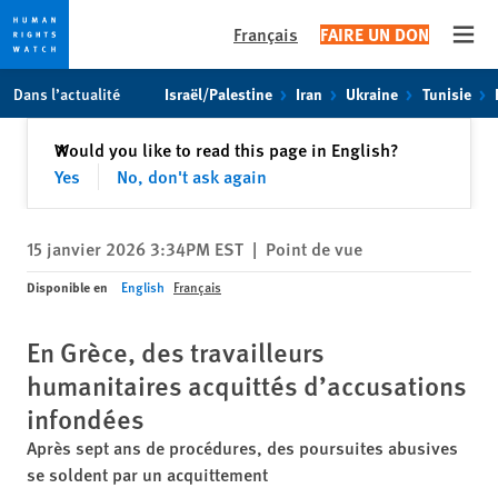
Français
FAIRE UN DON
Open
Skip
Skip
Dans l’actualité
Israël/Palestine
Iran
Ukraine
Tunisie
to
to
cookie
main
Fermer
Would you like to read this page in English?
✕
privacy
content
Yes
No, don't ask again
notice
15 janvier 2026 3:34PM EST
|
Point de vue
Disponible en
English
Français
En Grèce, des travailleurs
humanitaires acquittés d’accusations
infondées
Après sept ans de procédures, des poursuites abusives
se soldent par un acquittement