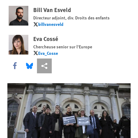
Bill Van Esveld
Directeur adjoint, div. Droits des enfants
billvanesveld
billvanesveld
Eva Cossé
Chercheuse senior sur l'Europe
Eva_Cosse
Eva_Cosse
Share this via Facebook
Share this via Bluesky
Share this via Partagez