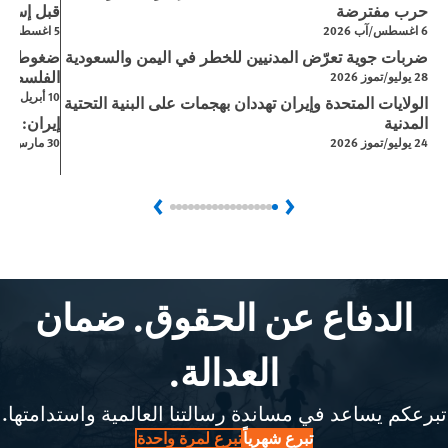
حرب مفترضة
قبل إسرائي
6 اغسطس/آب 2026
5 اغسطس/آب 2026
ضربات جوية تعرّض المدنيين للخطر في اليمن والسعودية
ضغوط إسر
الفلسطيني
28 يوليو/تموز 2026
10 أبريل/نيسان 2026
الولايات المتحدة وإيران تهددان بهجمات على البنية التحتية
المدنية
إيران: ال
24 يوليو/تموز 2026
30 مارس/آذار 2026
Next
Previous
الدفاع عن الحقوق. ضمان
العدالة.
تبرعكم يساعد في مساندة رسالتنا العالمية واستدامتها.
تبرع شهرياً
تبرع لمرة واحدة