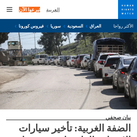
العربية
تبرعوا الآن
 menu
Skip
Skip
الأكثر رواجا
العراق
السعودية
سوريا
فيروس كورونا
to
to
cookie
main
content
privacy
notice
بيان صحفي
الضفة الغربية: تأخير سيارات