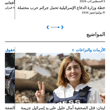
5 اغسطس/آب 2026
أفغانستان
خطة وزارة الدفاع الإسرائيلية تحمل جرائم حرب محتملة
4 فبراير/شباط 2026
31 يوليو/تموز 2026
Next
Previous
المواضيع
الأزمات والنزاعات
حقوق الط
لبنان: قتل الصحفية آمال خليل على يد إسرائيل جريمة
الضفة الغ