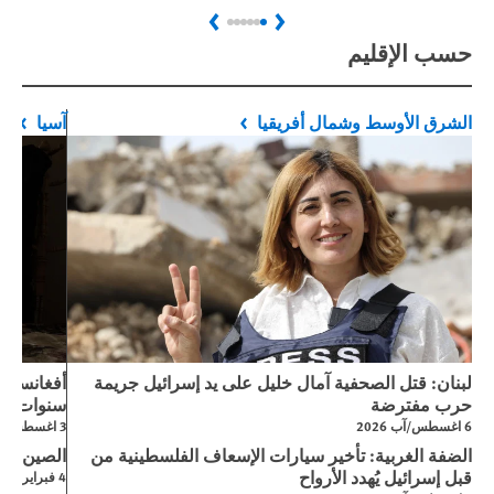
Next
Previous
حسب الإقليم
الشرق الأوسط وشمال أفريقيا
آسيا
لبنان: قتل الصحفية آمال خليل على يد إسرائيل جريمة
حرب مفترضة
سنوات من
6 اغسطس/آب 2026
3 اغسطس/آب 2026
الضفة الغربية: تأخير سيارات الإسعاف الفلسطينية من
الصين: الق
قبل إسرائيل يُهدد الأرواح
4 فبراير/شباط 2026