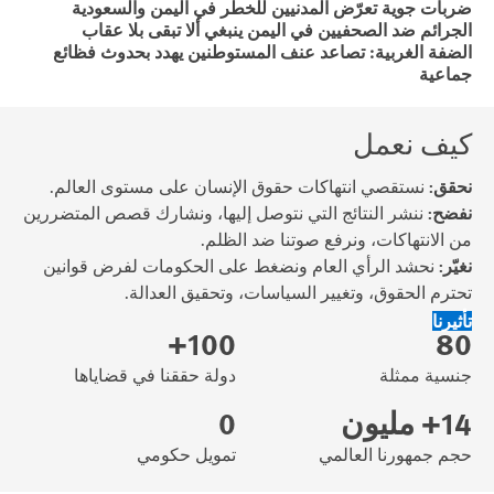
ضربات جوية تعرّض المدنيين للخطر في اليمن والسعودية
الجرائم ضد الصحفيين في اليمن ينبغي ألا تبقى بلا عقاب
الضفة الغربية: تصاعد عنف المستوطنين يهدد بحدوث فظائع
جماعية
كيف نعمل
نحقق:
نستقصي انتهاكات حقوق الإنسان على مستوى العالم.
نفضح:
ننشر النتائج التي نتوصل إليها، ونشارك قصص المتضررين
من الانتهاكات، ونرفع صوتنا ضد الظلم.
نغيّر:
نحشد الرأي العام ونضغط على الحكومات لفرض قوانين
تحترم الحقوق، وتغيير السياسات، وتحقيق العدالة.
تأثيرنا
100+
80
جنسية ممثلة
دولة حققنا في قضاياها
14+ مليون
0
حجم جمهورنا العالمي
تمويل حكومي