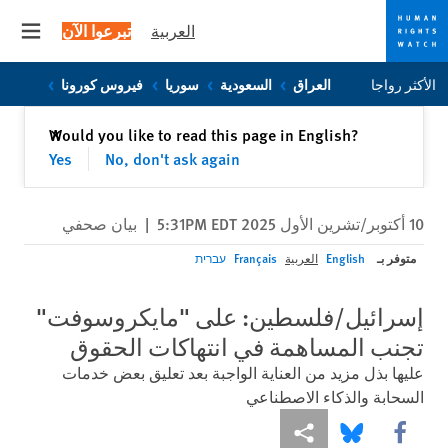
العربية
تبرعوا الآن
 menu
Skip
Skip
الأكثر رواجا
العراق
السعودية
سوريا
فيروس كورونا
to
to
cookie
main
إغلاق
Would you like to read this page in English?
✕
content
privacy
Yes
No, don't ask again
notice
10 أكتوبر/تشرين الأول 2025 5:31PM EDT
|
بيان صحفي
متوفر بـ
English
العربية
Français
עברית
إسرائيل/فلسطين: على "مايكروسوفت"
تجنب المساهمة في انتهاكات الحقوق
عليها بذل مزيد من العناية الواجبة بعد تعليق بعض خدمات
السحابة والذكاء الاصطناعي
Share this via Facebook
Share this via مشاركة
Share this via Bluesky