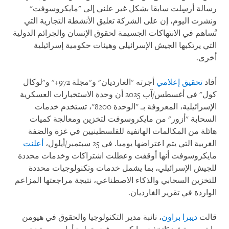
رسالة أرسِلت سابقا بشكل غير علني إلى "مايكروسوفت"
ونشرت اليوم، إن على الشركة تعليق الأنشطة التجارية التي
تُساهم في الانتهاكات الجسيمة لحقوق الإنسان والجرائم الدولية
التي يرتكبها الجيش الإسرائيلي وهيئات حكومية إسرائيلية
أخرى.
أفاد
تحقيق إعلامي
أجرته "الغارديان" و"مجلة 972+" و"لوكال
كول" في أغسطس/آب 2025 أن وحدة الاستخبارات العسكرية
الإسرائيلية، المعروفة بـ "الوحدة 8200"، تستخدم خدمات
السحابة "أزور" من مايكروسوفت لتخزين ومعالجة كميات
هائلة من المكالمات الهاتفية للفلسطينيين في غزة والضفة
الغربية التي يتم اعتراضها يوميا. في 25 سبتمبر/أيلول،
أعلنت
مايكروسوفت أنها أوقفت وعطلت اشتراكات وخدمات محددة
للجيش الإسرائيلي، بما يشمل خدمات وتكنولوجيات محددة
للتخزين السحابي والذكاء الاصطناعي، نتيجة مراجعتها المزاعم
الواردة في تقرير الغارديان.
قالت
ديبرا براون
، نائبة مدير التكنولوجيا والحقوق في هيومن