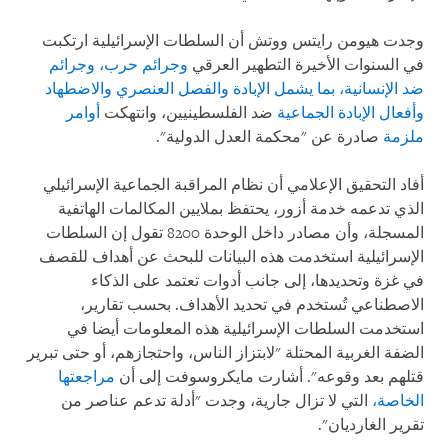
وجدت هيومن رايتس ووتش أن السلطات الإسرائيلية ارتكبت
في السنوات الأخيرة التطهير العرقي
وجرائم حرب،
وجرائم
ضد الإنسانية، بما يشمل الإبادة والفصل العنصري والاضطهاد
وأفعال الإبادة الجماعية
ضد الفلسطينيين، وانتهكت
أوامر
ملزمة
صادرة عن "محكمة العدل الدولية".
أفاد التحقيق الإعلامي أن نظام المراقبة الجماعية الإسرائيلي
الذي تدعمه خدمة أزور، يحتفظ بملايين المكالمات الهاتفية
المسجلة، وأن مصادر داخل الوحدة 8200 تقول إن السلطات
الإسرائيلية استخدمت هذه البيانات للبحث عن أهداف للقصف
في غزة وتحديدها، إلى جانب أدوات تعتمد على الذكاء
الاصطناعي تُستخدم في تحديد الأهداف. بحسب تقارير،
استخدمت السلطات الإسرائيلية هذه المعلومات أيضا في
الضفة الغربية المحتلة "لابتزاز الناس، واحتجازهم، أو حتى تبرير
قتلهم بعد وقوعه". أشارت مايكروسوفت إلى أن
مراجعتها
الخاصة،
التي لا تزال جارية، وجدت "أدلة تدعم عناصر من
تقرير الغارديان".