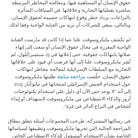
حقوق الإنسان أو المساهمة فيها، ومعالجة المخاطر المرتبطة
مباشرة بعملياتها التجارية وعلاقاتها. في السياقات المتأثرة
بالنزاعات، يزداد خطر وقوع انتهاكات جسيمة لحقوق الإنسان،
وبالتالي، ينبغي للشركات أن تزيد من العناية الواجبة وفقا لذلك.
لم تكشف مايكروسوفت علنا عما إذا كانت قد مارست العناية
الواجبة المعززة في مجال حقوق الإنسان أو سعت إلى إنهاء
صلاتها بانتهاكات حقوقية. حتى إعلانها في 25 سبتمبر/أيلول، لم
تُشِر مايكروسوفت علنا إلى أنها فرضت أي قيود على علاقاتها
التجارية مع السلطات الإسرائيلية لمعالجة مخاطر انتهاكات
حقوق الإنسان. خلُصت
مراجعة سابقة
طلبتها مايكروسوفت
حول استخدام الجيش الإسرائيلي لمنتجاتها في مايو/أيار 2025
إلى أنه "لا يوجد حتى الآن أي دليل على استخدام تكنولوجيات
أزور والذكاء الاصطناعي من مايكروسوفت لاستهداف أو إيذاء
أشخاص في النزاع الدائر في غزة".
في رسالتها المشتركة، طرحت المجموعات أسئلة تتعلق بنطاق
المراجعة الحالية التي تجريها مايكروسوفت وتطبيقها لسياساتها
الخاصة بشأن الاستخدام المسؤول للذكاء الاصطناعي الخاص