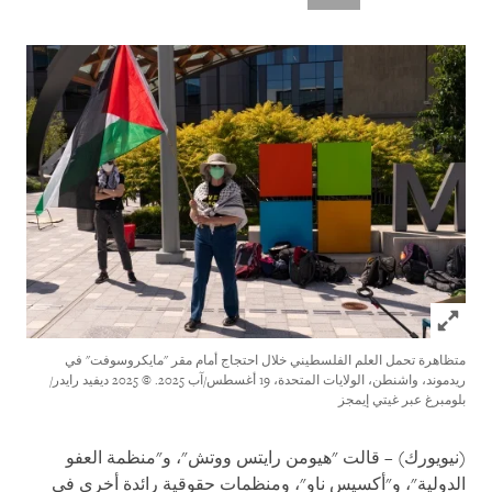
Click to expand Image
متظاهرة تحمل العلم الفلسطيني خلال احتجاج أمام مقر "مايكروسوفت" في
ريدموند، واشنطن، الولايات المتحدة، 19 أغسطس/آب 2025.
© 2025 ديفيد رايدر/
بلومبرغ عبر غيتي إيمجز
(نيويورك) – قالت "هيومن رايتس ووتش"، و"منظمة العفو
الدولية"، و"أكسيس ناو"، ومنظمات حقوقية رائدة أخرى في