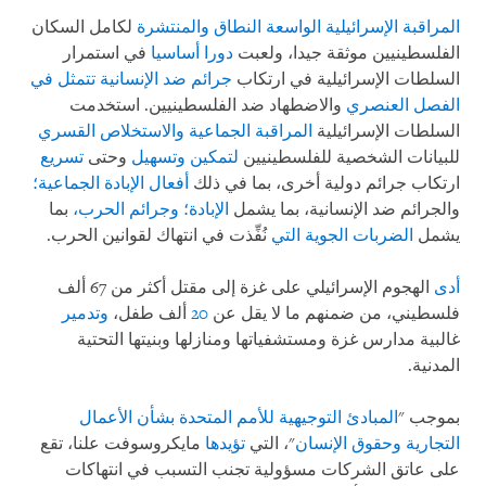
المراقبة الإسرائيلية الواسعة النطاق والمنتشرة
لكامل السكان
الفلسطينيين موثقة جيدا، ولعبت
دورا أساسيا
في استمرار
السلطات الإسرائيلية في ارتكاب
جرائم ضد الإنسانية تتمثل في
الفصل العنصري
والاضطهاد ضد الفلسطينيين. استخدمت
السلطات الإسرائيلية
المراقبة الجماعية والاستخلاص القسري
للبيانات الشخصية للفلسطينيين
لتمكين
وتسهيل
وحتى
تسريع
ارتكاب جرائم دولية أخرى، بما في ذلك
أفعال
الإبادة الجماعية؛
والجرائم ضد الإنسانية، بما يشمل
الإبادة؛ وجرائم الحرب،
بما
يشمل
الضربات الجوية
التي
نُفِّذت في انتهاك لقوانين الحرب.
أدى
الهجوم الإسرائيلي على غزة إلى مقتل أكثر من 67 ألف
فلسطيني، من ضمنهم ما لا يقل عن
20
ألف طفل،
وتدمير
غالبية مدارس غزة ومستشفياتها ومنازلها وبنيتها التحتية
المدنية.
بموجب "
المبادئ التوجيهية للأمم المتحدة بشأن الأعمال
التجارية وحقوق الإنسان
"، التي
تؤيدها
مايكروسوفت علنا، تقع
على عاتق الشركات مسؤولية تجنب التسبب في انتهاكات