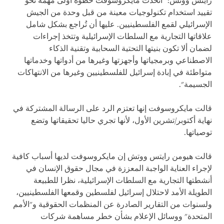
رايتس ووتش: "اتخذت مايكروسوفت خطوة أولى مهمة نحو
تقييد استخدام تكنولوجيات معينة من قبل وحدة من الجيش
الإسرائيلي لقمع الفلسطينيين. عليها أن تُراجع بشكل شامل
علاقاتها التجارية مع السلطات الإسرائيلية وتتخذ إجراءات
لضمان ألا تكون بنيتها التحتية السحابية وتقنية الذكاء
الاصطناعي وبرمجياتها وأجهزتها وغيرها من أدواتها وخدماتها
متواطئة في إبادة إسرائيل للفلسطينيين وغيرها من الانتهاكات
الجسيمة".
قالت مايكروسوفت إنها تعتزم الرد على الرسالة المشتركة في
نهاية أكتوبر/تشرين الأول، لأنها تجري حاليا تحقيقاتها وتضع
توصياتها.
قالت هيومن رايتس ووتش إن مايكروسوفت لديها أسباب كافية
لإجراء العناية الواجبة المعززة في مجال حقوق الإنسان في
أنشطتها التجارية مع السلطات الإسرائيلية، نظرا للطبيعة
الطويلة الأمد لاحتلال إسرائيل لفلسطين وقمعها الفلسطينيين،
ولسنوات من التقارير الصادرة عن المنظمات الحقوقية و"الأمم
المتحدة" ووسائل الإعلام بشأن خطر مساهمة شركات