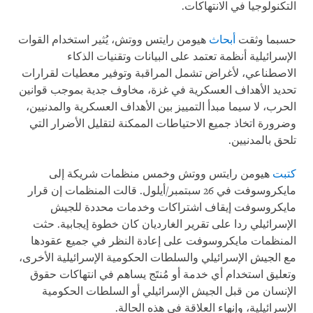
التكنولوجيا في الانتهاكات.
حسبما وثقت
أبحاث
هيومن رايتس ووتش، يُثير استخدام القوات
الإسرائيلية أنظمة تعتمد على البيانات وتقنيات الذكاء
الاصطناعي، لأغراض تشمل المراقبة وتوفير معطيات لقرارات
تحديد الأهداف العسكرية في غزة، مخاوف جدية بموجب قوانين
الحرب، لا سيما مبدأ التمييز بين الأهداف العسكرية والمدنيين،
وضرورة اتخاذ جميع الاحتياطات الممكنة لتقليل الأضرار التي
تلحق بالمدنيين.
كتبت
هيومن رايتس ووتش وخمس منظمات شريكة إلى
مايكروسوفت في 26 سبتمبر/أيلول. قالت المنظمات إن قرار
مايكروسوفت إيقاف اشتراكات وخدمات محددة للجيش
الإسرائيلي ردا على تقرير الغارديان كان خطوة إيجابية. حثت
المنظمات مايكروسوفت على إعادة النظر في جميع عقودها
مع الجيش الإسرائيلي والسلطات الحكومية الإسرائيلية الأخرى،
وتعليق استخدام أي خدمة أو مُنتَج يساهم في انتهاكات حقوق
الإنسان من قبل الجيش الإسرائيلي أو السلطات الحكومية
الإسرائيلية، وإنهاء العلاقة في هذه الحالة.