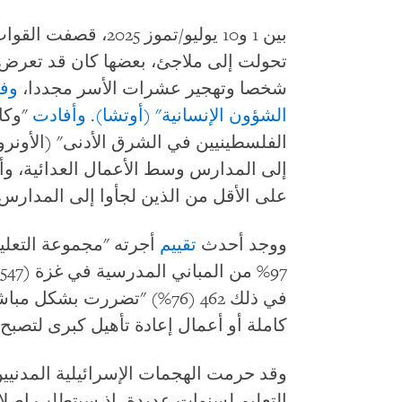
شخصا وتهجير عشرات الأسر مجددا،
وف
الشؤون الإنسانية" (أوتشا)
.
وأفادت
"وكال
الفلسطينيين في الشرق الأدنى" (الأونرو
على الأقل من الذين لجأوا إلى المدارس وأصيب 2,527 آخرون
ووجد أحدث
تقييم
أجرته "مجموعة التعلي
كاملة أو أعمال إعادة تأهيل كبرى لتصبح
وقد حرمت الهجمات الإسرائيلية المدني
التعليم لسنوات عديدة، إذ سيتطلب إصلاح