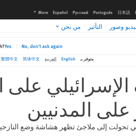
languages
More
Español
Русский
Português
日本語
يديو وصور
التأثير
من نحن
sh?
Yes
No, don't ask again
متوفر بـ
English
العربية
简体中文
繁體中文
الإسرائيلي على 
على المدنيين
تي تحولت إلى ملاجئ تظهر هشاشة وضع النازحي