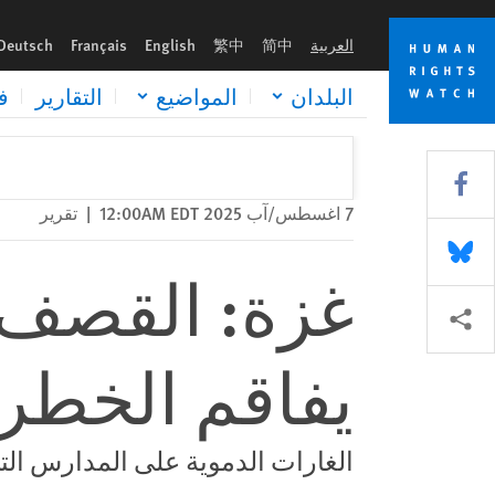
Skip
Skip
غزة: القصف الإسرائيلي على المدارس يفاقم الخطر على المدنيين
to
to
العربية
简中
繁中
English
Français
Deutsch
cookie
main
content
privacy
البلدان
المواضيع
التقارير
ف
notice
Share this via Facebook
7 اغسطس/آب 2025 12:00AM EDT
|
تقرير
Share this via Bluesky
غزة: القصف 
Share this via مشاركة
يفاقم الخطر 
الغارات الدموية على المدارس ال