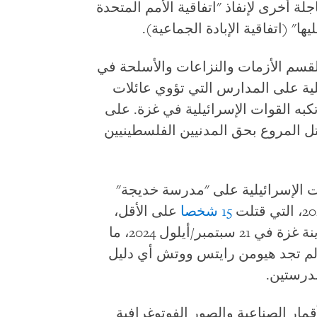
جلة أخرى لإنفاذ "اتفاقية الأمم المتحدة
ها" (اتفاقية الإبادة الجماعية).
لقسم الأزمات والنزاعات والأسلحة في
ية على المدارس التي تؤوي عائلات
كبه القوات الإسرائيلية في غزة. على
تل المروع بحق المدنيين الفلسطينيين
الإسرائيلية على "مدرسة خديجة"
15 شخصا
على الأقل،
ومدرسة الزيتون ج في حي الزيتون بمدينة غزة في 21 سبتمبر/أيلول 2024، ما
لم تجد هيومن رايتس ووتش أي دليل
رستين.
مار الصناعية والصور الفوتوغرافية