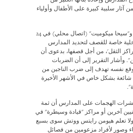
 آثار سلبية كبيرة على الأطفال وأولياء
الموقعان الإسرائيليان "مجلة 972+" و"سيحا ميكوميت" (اتصال محلي) في 24
"خلية خاصة للقصف لتحديد المدارس
اكز الثقل'، من أجل قصفها، بدعوى أن
. وأشار التقرير إلى أن الضربات
وقع نفسه تهدف إلى ضرب الناجين من
ت شائعة بشكل خاص في الأشهر الأخيرة
".
عشرات الهجمات على المدارس أن ثمة
ين آخرين أو مراكز "قيادة وسيطرة" في
ولا تعلم هيومن رايتس ووتش سوى بسبع
اء وصور لأفراد مزعومين من فصائل