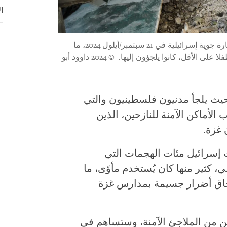
ا
مدرسة الزيتون ج في مدينة غزة، التي استهدفتها غارة جوية إسرائيلية في 21 سبتمبر/أيلول 2024، ما
© 2024 داوود أبو
حيث يلجأ مدنيون فلسطينيون والتي
لأماكن الآمنة للنازحين، الذين
 غزة.
/تشرين الأول 2023، شنت إسرائيل مئات الهجمات التي
50 مبنى مدرسي، كثير منها كان يُستخدم مأوًى، ما
حاق أضرار جسيمة بمدارس غزة
ين من الملاجئ الآمنة، وستساهم في