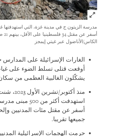
Click to expand Image
أسفر عن مقتل 34 فلسطينيا على الأقل، بينهم 21 طفلا على الأقل، كانوا يلجؤون إليها.
الكاس/الأناضول عبر غيتي إيمجز
الغارات الإسرائيلة على المدارس 
أوقعت قتلى تسلط الضوء على غياب ا
يشكّلون الغالبية العظمى من سكان
منذ أكتوبر
استهدفت أكثر من 0
أسفر عن مقتل مئات المدنيين وإل
جميعها تقريبا.
حرمت الهجمات الإسرائيلية المدني