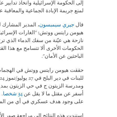
إلى الحكومة الإسرائيلية واتخاذ تدابير عا
لمنع جريمة الإبادة الجماعية والمعاقبة علي
قال
جيري سيمبسون
، المدير المشارك 
هيومن رايتس ووتش: "الغارات الإسرائيل
نازحة هي عيّنة من سفك الدماء الذي ترت
الحكومات الأخرى ألا تتسامح مع هذا الق
الباحثين عن الأمان".
حققت هيومن رايتس ووتش في الهجمات 
للبنات في دير البلح في 27 يوليو/تموز 2024، التي قتلت
أسفر عن مقتل ما لا يقل عن
34 شخصا
. 
على وجود هدف عسكري في أي من المد
استندت هذه النتائج إلى مراجعة صور الأق