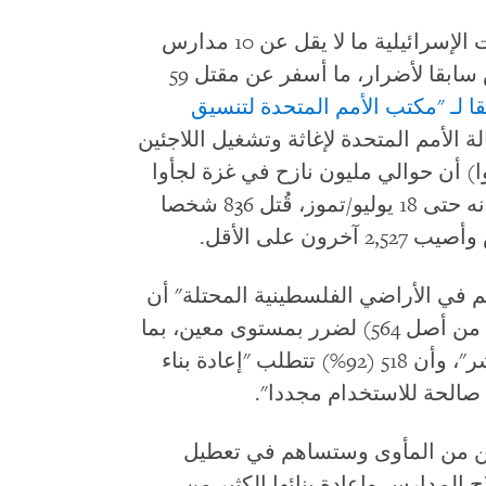
بين 1 و10 يوليو/تموز 2025، قصفت القوات الإسرائيلية ما لا يقل عن 10 مدارس
تحولت إلى ملاجئ، بعضها كان قد تعرض سابقا لأضرار، ما أسفر عن مقتل 59
قا
لـ "مكتب الأمم المتحدة لتنسيق
ة الأمم المتحدة لإغاثة وتشغيل اللاجئين
ا) أن حوالي مليون نازح في غزة لجأوا
إلى المدارس وسط الأعمال العدائية، وأنه حتى 18 يوليو/تموز، قُتل 836 شخصا
 على الأقل.
م في الأراضي الفلسطينية المحتلة" أن
97% من المباني المدرسية في غزة (547 من أصل 564) لضرر بمستوى معين، بما
في ذلك 462 (76%) "تضررت بشكل مباشر"، وأن 518 (92%) تتطلب "إعادة بناء
 صالحة للاستخدام مجددا".
ين من المأوى وستساهم في تعطيل
 المدارس وإعادة بنائها الكثير من