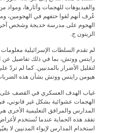
والفيديوهات للهجمات وآثارها، ومواد م
عُرف أنهم لقوا حتفهم في الهجومين، وم
الهجوم على مدرسة خديجة وشخص آخر ك
الزيتون ج.
لم تقدم السلطات الإسرائيلية معلومات ع
رايتس ووتش، بما في ذلك تفاصيل عن ال
لتقليل الأضرار بالمدنيين. كما لم تردّ عل
هيومن رايتس ووتش بشأن هذه الضربات
غياب الهدف العسكري في القصف على مد
الهجمات عشوائية بشكل غير قانوني، في ا
المدارس والمرافق التعليمية الأخرى ه
تفقد هذه الحماية عندما تُستخدم لأغرا
استخدام المدارس لإيواء المدنيين لا يغيّر