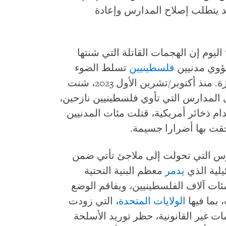
د يتطلب إصلاح المدارس وإعادة
يوم إن الهجمات القاتلة التي شنتها
ؤوي مدنيين
فلسطينيين
تسلط الضوء
على غياب الأماكن الآمنة للنازحين في غزة. منذ أكتوبر/تشرين الأول 2023، شنت
 المدارس التي تأوي فلسطينيين نازحين،
ام ذخائر أمريكية، قتلت مئات المدنيين
حقت بها أضرارا جسيمة.
ارس التي تحولت إلى ملاجئ تأتي ضمن
يلية الذي
يدمر
معظم البنية التحتية
مئات آلاف الفلسطينيين، ويفاقم الوضع
 بما فيها
الولايات المتحدة
، التي زودت
 غير القانونية، حظر توريد الأسلحة