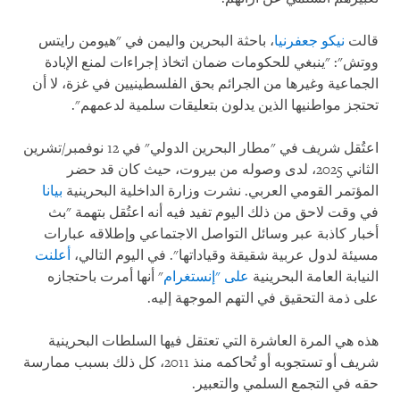
قالت
نيكو جعفرنيا
، باحثة البحرين واليمن في "هيومن رايتس
ووتش": "ينبغي للحكومات ضمان اتخاذ إجراءات لمنع الإبادة
الجماعية وغيرها من الجرائم بحق الفلسطينيين في غزة، لا أن
تحتجز مواطنيها الذين يدلون بتعليقات سلمية لدعمهم".
اعتُقل شريف في "مطار البحرين الدولي" في 12 نوفمبر/تشرين
الثاني 2025، لدى وصوله من بيروت، حيث كان قد حضر
المؤتمر القومي العربي. نشرت وزارة الداخلية البحرينية
بيانا
في وقت لاحق من ذلك اليوم تفيد فيه أنه اعتُقل بتهمة "بث
أخبار كاذبة عبر وسائل التواصل الاجتماعي وإطلاقه عبارات
مسيئة لدول عربية شقيقة وقياداتها". في اليوم التالي،
أعلنت
النيابة العامة البحرينية
على "إنستغرام
" أنها أمرت باحتجازه
على ذمة التحقيق في التهم الموجهة إليه.
هذه هي المرة العاشرة التي تعتقل فيها السلطات البحرينية
شريف أو تستجوبه أو تُحاكمه منذ 2011، كل ذلك بسبب ممارسة
حقه في التجمع السلمي والتعبير.