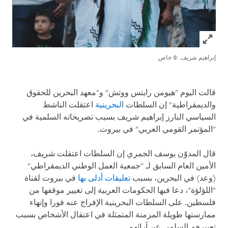
Click to expand Image
إبراهيم شريف.
© خاص
قالت اليوم "هيومن رايتس ووتش" و"معهد البحرين للحقوق
والديمقراطية" إن السلطات
البحرينية
اعتقلت الناشط
السياسي البارز إبراهيم شريف بسبب تصريحاته السلمية في
"المؤتمر القومي العربي" في بيروت.
قال المدوّن يوسف الجمري إن السلطات اعتقلت شريف،
الأمين العام السابق لـ "جمعية العمل الوطني الديمقراطي"
(وعد) في البحرين، بسبب
تعليقات أدلى بها
في بيروت لقناة
"اللؤلؤة"، دعا فيها الحكومات العربية إلى تغيير موقفها من
فلسطين. على السلطات البحرينية الإفراج عنه فورا وإنهاء
ممارستها طويلة المزمنة المتمثلة في اعتقال الأشخاص بسبب
تعبيرهم السلمي عن آرائهم.