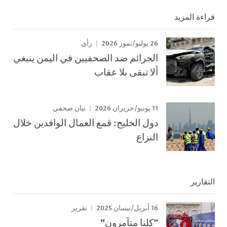
قراءة المزيد
26 يوليو/تموز 2026
رأي
الجرائم ضد الصحفيين في اليمن ينبغي
ألا تبقى بلا عقاب
11 يونيو/حزيران 2026
بيان صحفي
دول الخليج: قمع العمال الوافدين خلال
النزاع
التقارير
16 أبريل/نيسان 2025
تقرير
”كلنا متآمرون“