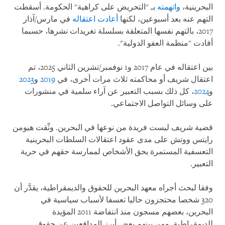
البحرينية،
واتهمته
بـ "التحريض على كراهية" الحكومة. أسقطت
التهم عنه بعد أسبوعين، لكنها
أعادت اعتقاله
في مارس/آذار
2017، بالتهم نفسها المتعلقة بسلسلة تغريدات نشرها، حسبما
أفادت "منظمة العفو الدولية".
بين اعتقاله في عام 2017 و1 نوفمبر/تشرين الثاني 2025، تم
اعتقال شريف أو محاكمته ثلاث مرات أخرى، في
2019
و
2023
و
2024
، كل ذلك بسبب التعبير عن آراء سلمية في منشورات
على وسائل التواصل الاجتماعي.
قضية شريف ليست فريدة من نوعها في البحرين. وثّقت هيومن
رايتس ووتش على مدى عقود اعتقالات السلطات البحرينية
التعسفية المستمرة بحق الأشخاص لممارسة حقهم في حرية
التعبير.
وفقا لبحث أجراه معهد البحرين للحقوق والديمقراطية، يقدَّر أن
320 شخصا محتجزون حاليا تعسفا لأسباب سياسية في
البحرين، بعضهم مسجون منذ انتفاضة 2011 المؤيدة
للديمقراطية. ومن بينهم بعض أبرز المدافعين عن حقوق