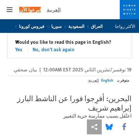
العربية
تبرعوا الآن
 menu
Skip
Skip
الأكثر رواجا
العراق
السعودية
سوريا
فيروس كورونا
to
to
cookie
main
إغلاق
Would you like to read this page in English?
✕
content
privacy
Yes
No, don't ask again
notice
19 نوفمبر/تشرين الثاني 2025 12:00AM EST
|
بيان صحفي
متوفر بـ
English
العربية
البحرين: أفرِجوا فورا عن الناشط البارز
إبراهيم شريف
اعتُقل بسبب ممارسة حرية التعبير
Share this via Facebook
Share this via مشاركة
Share this via Bluesky