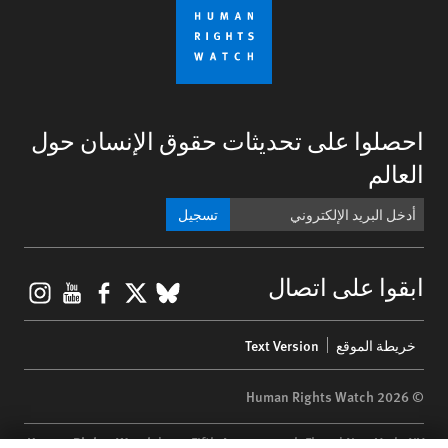
احصلوا على تحديثات حقوق الإنسان حول
العالم
تسجيل
gram
ouTube
Facebook
BlueSky
X
ابقوا على اتصال
Footer
خريطة الموقع
Text Version
menu
© 2026 Human Rights Watch
Human Rights Watch
| 350 Fifth Avenue, 34th Floor | New York,
NY