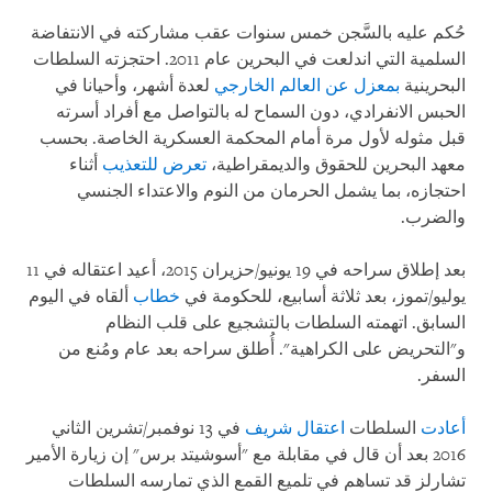
حُكم عليه بالسَّجن خمس سنوات عقب مشاركته في الانتفاضة
السلمية التي اندلعت في البحرين عام 2011. احتجزته السلطات
البحرينية
بمعزل عن العالم الخارجي
لعدة أشهر، وأحيانا في
الحبس الانفرادي، دون السماح له بالتواصل مع أفراد أسرته
قبل مثوله لأول مرة أمام المحكمة العسكرية الخاصة. بحسب
معهد البحرين للحقوق والديمقراطية،
تعرض للتعذيب
أثناء
احتجازه، بما يشمل الحرمان من النوم والاعتداء الجنسي
والضرب.
بعد إطلاق سراحه في 19 يونيو/حزيران 2015، أعيد اعتقاله في 11
يوليو/تموز، بعد ثلاثة أسابيع، للحكومة في
خطاب
ألقاه في اليوم
السابق. اتهمته السلطات بالتشجيع على قلب النظام
و"التحريض على الكراهية". أُطلق سراحه بعد عام ومُنع من
السفر.
أعادت
السلطات
اعتقال شريف
في 13 نوفمبر/تشرين الثاني
2016 بعد أن قال في مقابلة مع "أسوشيتد برس" إن زيارة الأمير
تشارلز قد تساهم في تلميع القمع الذي تمارسه السلطات