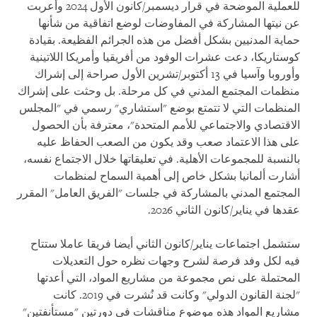
للعملية الموضحة في قرار ديسمبر/كانون الأول 2024 وأعربت
عن نيتها المشاركة في المفاوضات لوضع اتفاقية من شأنها
حماية المدنيين بشكل أفضل من هذه الجرائم الفظيعة. بقيادة
كوستاريكا، دعت عشرات الوفود من أفريقيا وأمريكا اللاتينية
وأوروبا وآسيا في 13 أكتوبر/تشرين الأول صراحة إلى إشراك
منظمات المجتمع المدني في كل مرحلة. بل وحثت على إشراك
المنظمات التي لا تتمتع بوضع "استشاري" رسمي في "المجلس
الاقتصادي والاجتماعي للأمم المتحدة"، معترفة بأن الحصول
على هذا الاعتماد صعب وقد يكون من الصعب الحفاظ عليه
بالنسبة للمجموعات الأهلية. في تعليقاتها خلال الاجتماع نفسه،
أشارت ألمانيا بشكل خاص إلى أهمية السماح لمنظمات
المجتمع المدني بالمشاركة في جلسات "الفريق العامل" المقرر
عقدها في يناير/كانون الثاني 2026.
ستشمل اجتماعات يناير/كانون الثاني أيضا فريقا عاملا ستتاح
فيه لكل وفد فرصة لشرح وجهات نظره حول التعديلات
المحتملة على نص مجموعة من مشاريع المواد، التي أعدتها
"لجنة القانون الدولي" وكانت قد نُشرت في 2019. كانت
مشاريع المواد هذه موضوع مناقشات في دورتين "مستأنفتين"