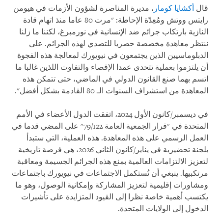
قال
أكشايا كومار
، مديرة المناصرة لشؤون الأزمات في هيومن
رايتس ووتش ومُعِدّة الإحاطة: "مرت 80 عاما منذ اتهام قادة
النازية بارتكاب جرائم ضد الإنسانية في نورمبرغ، لكننا ما زلنا
ننتظر معاهدة مخصصة حصريا للتصدي لهذه الجرائم. على
الدبلوماسيين الذين يجتمعون في نيويورك لمعالجة هذه الفجوة
أن يلتزموا بعملية تتحدى عمدا الإقصاء والتفاوت اللذين غالبا ما
اتسم بهما صنع القانون الدولي في الماضي، حتى تتمكن هذه
المعاهدة من استشراف السنوات الـ 80 القادمة بشكل أفضل".
في ديسمبر/كانون الأول 2024، اتفقت الدول الأعضاء في الأمم
المتحدة في "قرار الجمعية العامة 79/122" على المضي قدما في
العمل الرسمي على هذه المعاهدة. هذه العملية، التي ستبدأ
بلجنة تحضيرية في يناير/كانون الثاني 2026، هي فرصة تاريخية
لتعزيز الالتزامات العالمية بمنع هذه الجرائم الجسيمة ومعاقبة
مرتكبيها. ينبغي أن تُستكمل الاجتماعات في نيويورك باجتماعات
ومشاورات إقليمية لتعزيز المشاركة وإمكانية الوصول، وهو ما
يكتسب أهمية خاصة نظرا إلى القيود المتزايدة على تأشيرات
الدخول إلى الولايات المتحدة.