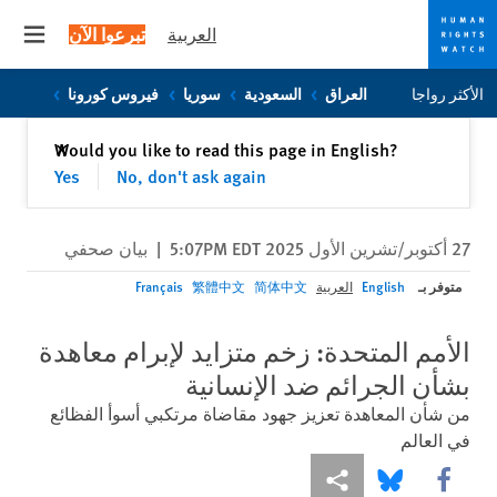
العربية
تبرعوا الآن
 menu
Skip
Skip
الأكثر رواجا
العراق
السعودية
سوريا
فيروس كورونا
to
to
cookie
main
إغلاق
Would you like to read this page in English?
✕
content
privacy
Yes
No, don't ask again
notice
27 أكتوبر/تشرين الأول 2025 5:07PM EDT
|
بيان صحفي
متوفر بـ
English
العربية
简体中文
繁體中文
Français
الأمم المتحدة: زخم متزايد لإبرام معاهدة
بشأن الجرائم ضد الإنسانية
من شأن المعاهدة تعزيز جهود مقاضاة مرتكبي أسوأ الفظائع
في العالم
Share this via Facebook
Share this via مشاركة
Share this via Bluesky