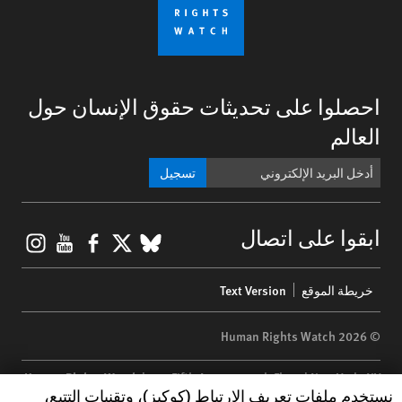
احصلوا على تحديثات حقوق الإنسان حول
العالم
تسجيل
gram
ouTube
Facebook
BlueSky
X
ابقوا على اتصال
Footer
خريطة الموقع
Text Version
menu
© 2026 Human Rights Watch
Human Rights Watch
| 350 Fifth Avenue, 34th Floor | New York,
NY
Human Rights Watch cookie preferences
نستخدم ملفات تعريف الارتباط (كوكيز)، وتقنيات التتبع،
10118-3299
USA
|
t
1.212.290.4700