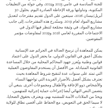
للجنة السادسة في عامي 2023 و2024، وفي جولة من التعليقات
المكتوبة، وتناولتها ورقة الإحاطة الصادرة اليوم. بحلول 30
أبريل/نيسان 2026، سيتعين على الدول تقديم مقترحات لتعديل
مشاريع المواد لعام 2019. وستُدرج هذه المقترحات، إلى جانب
مشاريع المواد، في وثيقة مجمّعة لتنظر فيها الدول في
الاجتماعات المقررة لعامي 2028 و2029 لمفاوضات مؤتمر
المفوضين.
يمكن للمعاهدة أن ترسخ العدالة في الجرائم ضد الإنسانية
بشكل أعمق في القانون الدولي، ما يحفز الدول على اعتماد
قوانين وطنية ويُعزز جهود المحاكم المحلية من خلال المساعدة
القانونية المتبادلة. من الأفضل أن يستخدم المفاوضون العملية
التي تمتد على سنوات عدة لتنقيح شروط المعاهدة بحيث
تعترف بشكل أفضل بالأضرار الفريدة التي تواجهها النساء
والأشخاص ذوو الإعاقة والأطفال ومجموعات أخرى. ينبغي أن
يتضمن النص النهائي أيضا إجراءات حماية إجرائية للمتهمين،
ويحدّ من الملاذات الآمنة للمشتبه بهم، ويعترف بحقوق الضحايا،
لا سيما الحق في التعويض، مع الحفاظ على أقصى نطاق للولاية