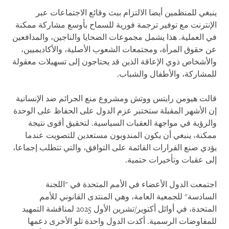
ينبغي للمنظمين أيضا الالتزام ببث وقائع الاجتماعات عبر
الإنترنت مع توفير ترجمة فورية للسماح بأوسع مشاركة ممكنة
في العملية. هذا يشمل مجموعات الضحايا والناجين، والمدافعين
عن حقوق المرأة، ومجتمعات الشعوب الأصلية، والأكاديميين،
والأشخاص ذوي الإعاقة الذين قد يحتاجون إلى تسهيلات معقولة
للمشاركة، والأطفال والشباب.
قالت هيومن رايتس ووتش ومشروع منع الجرائم ضد الإنسانية
إن الأشهر المقبلة ستختبر عزم الدول على الحفاظ على الوحدة
والرؤية في مواجهة العقبات السياسية. لتحقيق أقوى نتيجة
ممكنة، ينبغي أن يكون المندوبون مستعدين للتصويت عندما
يؤدي صنع القرارات القائمة على التوافق، والتي تتطلب إجماعا،
إلى عقبات وتأخيرات حتمية.
اجتمعت الدول الأعضاء في الأمم المتحدة في "اللجنة
السادسة" للجمعية العامة، وهي المنتدى القانوني للأمم
المتحدة، في أوائل أكتوبر/تشرين الأول 2025 لمناقشة التمهيد
للمفاوضات الرسمية. أكدت الدول واحدة تلو الأخرى دعمها