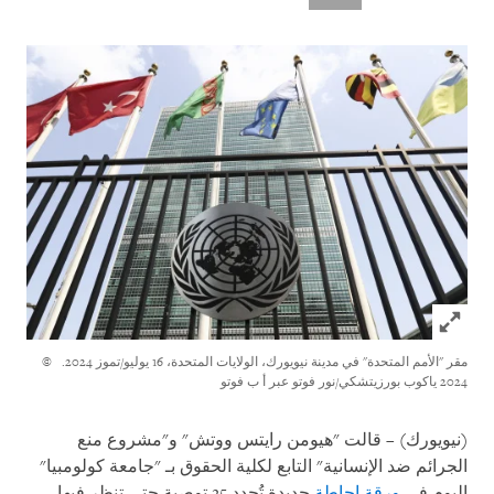
Click to expand Image
مقر "الأمم المتحدة" في مدينة نيويورك، الولايات المتحدة، 16 يوليو/تموز 2024.
©
2024 ياكوب بورزيتشكي/نور فوتو عبر أ ب فوتو
(نيويورك) – قالت "هيومن رايتس ووتش" و"مشروع منع
الجرائم ضد الإنسانية" التابع لكلية الحقوق بـ "جامعة كولومبيا"
اليوم في
ورقة إحاطة
جديدة تُحدد 25 توصية حتى تنظر فيها