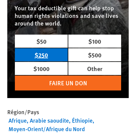
Your tax deductible gift can help stop
human rights violations and save lives
around the world.
$50
$100
$250
$500
$1000
Other
FAIRE UN DON
Région/Pays
Afrique
Arabie saoudite
Éthiopie
Moyen-Orient/Afrique du Nord