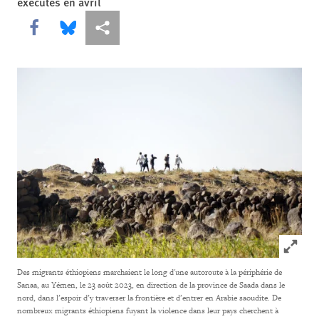
exécutés en avril
Share this via Facebook
Share this via Bluesky
Share this via Partagez
Click to
Des migrants éthiopiens marchaient le long d'une autoroute à la périphérie de
Sanaa, au Yémen, le 23 août 2023, en direction de la province de Saada dans le
nord, dans l’espoir d’y traverser la frontière et d’entrer en Arabie saoudite. De
nombreux migrants éthiopiens fuyant la violence dans leur pays cherchent à