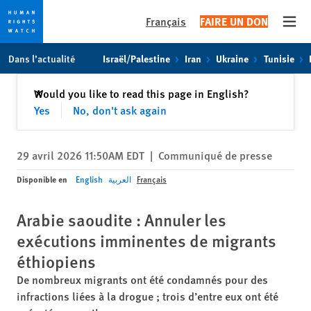
Français
FAIRE UN DON
Open
Skip
Skip
Dans l’actualité
Israël/Palestine
Iran
Ukraine
Tunisie
to
to
cookie
main
Fermer
Would you like to read this page in English?
✕
privacy
content
Yes
No, don't ask again
notice
29 avril 2026 11:50AM EDT
|
Communiqué de presse
Disponible en
English
العربية
Français
Arabie saoudite : Annuler les
exécutions imminentes de migrants
éthiopiens
De nombreux migrants ont été condamnés pour des
infractions liées à la drogue ; trois d’entre eux ont été