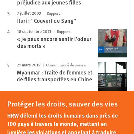
préjudice aux jeunes filles
7 juillet 2003
Rapport
Ituri : "Couvert de Sang"
18 septembre 2013
Rapport
« Je peux encore sentir l’odeur
des morts »
21 mars 2019
Communiqué de presse
Myanmar : Traite de femmes et
de filles transportées en Chine
Protéger les droits, sauver des vies
HRW défend les droits humains dans près de
100 pays à travers le monde, mettant en
lumière les violations et appelant à traduire