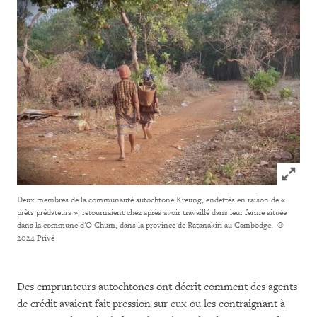
Click to
Deux membres de la communauté autochtone Kreung, endettés en raison de «
prêts prédateurs », retournaient chez après avoir travaillé dans leur ferme située
dans la commune d'O Chum, dans la province de Ratanakiri au Cambodge.
©
2024 Privé
Des emprunteurs autochtones ont décrit comment des agents
de crédit avaient fait pression sur eux ou les contraignant à