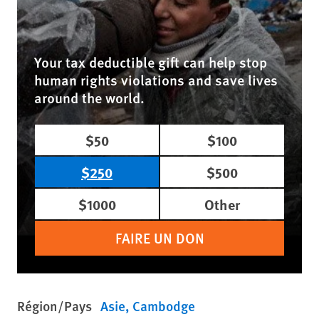
Your tax deductible gift can help stop
human rights violations and save lives
around the world.
$50
$100
$250
$500
$1000
Other
FAIRE UN DON
Région/Pays
Asie
Cambodge