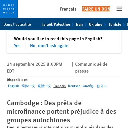
Français
FAIRE UN DON
Open
Skip
Skip
Dans l’actualité
Israël/Palestine
Iran
Ukraine
Tunisie
to
to
cookie
main
Fermer
Would you like to read this page in English?
✕
privacy
content
Yes
No, don't ask again
notice
24 septembre 2025 8:00PM
|
Communiqué de
EDT
presse
Disponible en
English
简体中文
繁體中文
Français
Deutsch
ភាសាខ្មែរ
한국어
Cambodge : Des prêts de
microfinance portent préjudice à des
groupes autochtones
Des investisseurs internationaux impliqués dans des