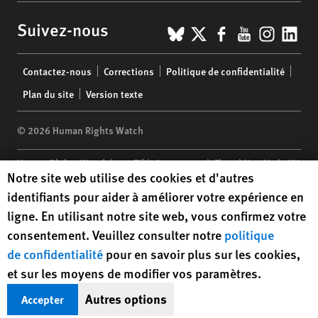
BlueSky
X
Facebook
YouTub
Insta
Lin
Suivez-nous
Footer
Contactez-nous
Corrections
Politique de confidentialité
menu
Plan du site
Version texte
© 2026 Human Rights Watch
Human Rights Watch
| 350 Fifth Avenue, 34th Floor | New York,
NY
Human Rights Watch cookie preferences
Notre site web utilise des cookies et d'autres
10118-3299
USA
|
t
1.212.290.4700
identifiants pour aider à améliorer votre expérience en
Human Rights Watch
is a 501(C)(3) nonprofit registered in the US
ligne. En utilisant notre site web, vous confirmez votre
under EIN: 13-2875808
consentement. Veuillez consulter notre
politique
de confidentialité
pour en savoir plus sur les cookies,
et sur les moyens de modifier vos paramètres.
Autres options
Accepter