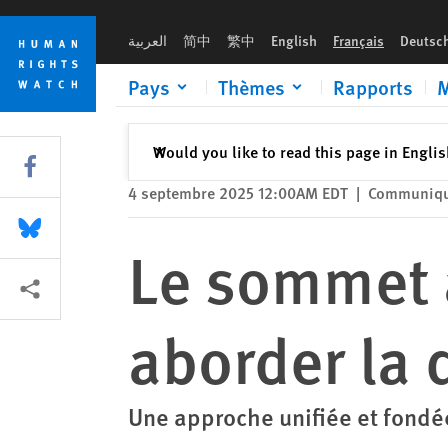
Skip
Skip
Le sommet afro-caribéen devrait aborder la question des répa
to
to
العربية
简中
繁中
English
Français
Deutsc
cookie
main
privacy
content
Pays
Thèmes
Rapports
M
notice
Fermer
Would you like to read this page in Engli
✕
Share this via Facebook
4 septembre 2025 12:00AM EDT
|
Communiqu
Share this via Bluesky
Le sommet a
Share this via Partagez
aborder la 
Une approche unifiée et fondée 