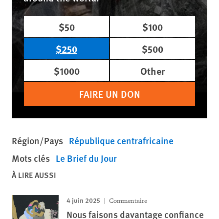
$50
$100
$250
$500
$1000
Other
FAIRE UN DON
Région/Pays
République centrafricaine
Mots clés
Le Brief du Jour
À LIRE AUSSI
4 juin 2025
Commentaire
Nous faisons davantage confiance