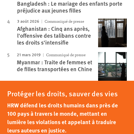
Bangladesh : Le mariage des enfants porte
préjudice aux jeunes filles
3 août 2026
Communiqué de presse
Afghanistan : Cinq ans après,
l'offensive des talibans contre
les droits s'intensifie
21 mars 2019
Communiqué de presse
Myanmar : Traite de femmes et
de filles transportées en Chine
Protéger les droits, sauver des vies
HRW défend les droits humains dans près de
100 pays à travers le monde, mettant en
lumière les violations et appelant à traduire
leurs auteurs en justice.