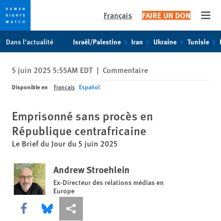
Français
FAIRE UN DON
Open
Skip
Skip
Dans l’actualité
Israël/Palestine
Iran
Ukraine
Tunisie
to
to
cookie
main
5 juin 2025 5:55AM EDT
|
Commentaire
privacy
content
notice
Disponible en
Français
Español
Emprisonné sans procès en
République centrafricaine
Le Brief du Jour du 5 juin 2025
Andrew Stroehlein
Ex-Directeur des relations médias en
Europe
Share this via Facebook
Share this via Bluesky
Share this via Partagez