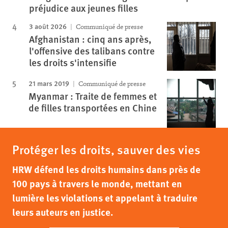
préjudice aux jeunes filles
3 août 2026
Communiqué de presse
Afghanistan : cinq ans après,
l'offensive des talibans contre
les droits s'intensifie
21 mars 2019
Communiqué de presse
Myanmar : Traite de femmes et
de filles transportées en Chine
Protéger les droits, sauver des vies
HRW défend les droits humains dans près de
100 pays à travers le monde, mettant en
lumière les violations et appelant à traduire
leurs auteurs en justice.