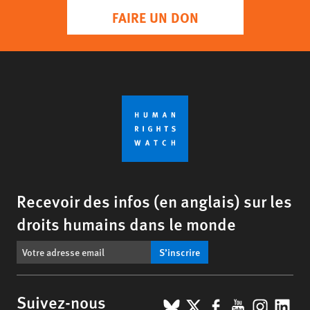
FAIRE UN DON
Recevoir des infos (en anglais) sur les
droits humains dans le monde
S’inscrire
BlueSky
X
Facebook
YouTub
Insta
Lin
Suivez-nous