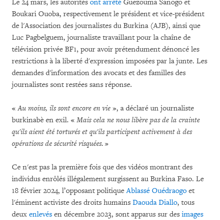
Le 24 mars, les autorités
ont arrêté
Guezouma Sanogo et
Boukari Ouoba, respectivement le président et vice-président
de l'Association des journalistes du Burkina (AJB), ainsi que
Luc Pagbelguem, journaliste travaillant pour la chaîne de
télévision privée BF1, pour avoir prétendument dénoncé les
restrictions à la liberté d'expression imposées par la junte. Les
demandes d'information des avocats et des familles des
journalistes sont restées sans réponse.
«
Au moins, ils sont encore en vie
», a déclaré un journaliste
burkinabè en exil. «
Mais cela ne nous libère pas de la crainte
qu'ils aient été torturés et qu'ils participent activement à des
opérations de sécurité risquées.
»
Ce n'est pas la première fois que des vidéos montrant des
individus enrôlés illégalement surgissent au Burkina Faso. Le
18 février 2024, l’opposant politique
Ablassé Ouédraogo
et
l'éminent activiste des droits humains
Daouda Diallo
, tous
deux
enlevés
en décembre 2023, sont apparus sur des
images