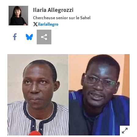
Ilaria Allegrozzi
Chercheuse senior sur le Sahel
ilariallegro
ilariallegro
Share this via Facebook
Share this via Bluesky
Share this via Partagez
Click to