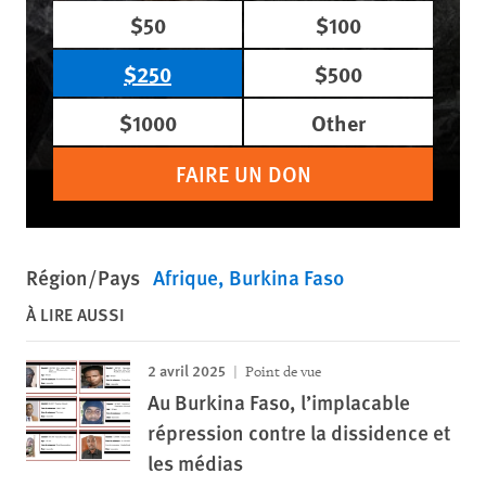
$50
$100
$250
$500
$1000
Other
FAIRE UN DON
Région/Pays
Afrique
Burkina Faso
À LIRE AUSSI
2 avril 2025
Point de vue
Au Burkina Faso, l’implacable
répression contre la dissidence et
les médias