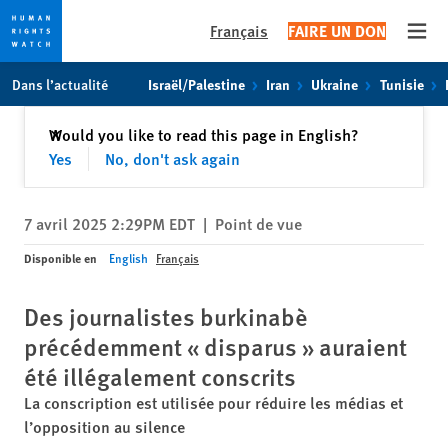
Français
FAIRE UN DON
Open
Skip
Skip
Dans l’actualité
Israël/Palestine
Iran
Ukraine
Tunisie
to
to
cookie
main
Fermer
Would you like to read this page in English?
✕
privacy
content
Yes
No, don't ask again
notice
7 avril 2025 2:29PM EDT
|
Point de vue
Disponible en
English
Français
Des journalistes burkinabè
précédemment « disparus » auraient
été illégalement conscrits
La conscription est utilisée pour réduire les médias et
l’opposition au silence