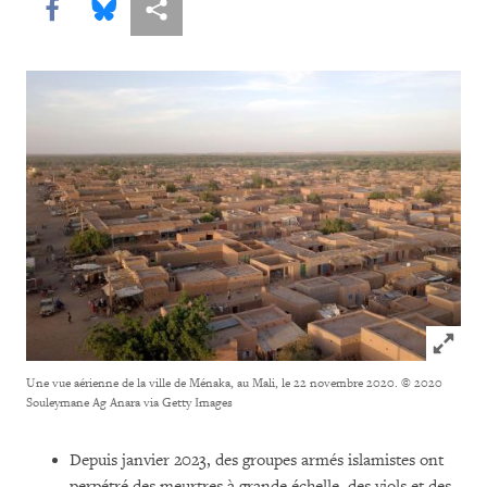
Share this via Facebook
Share this via Bluesky
Share this via Partagez
Click to
Une vue aérienne de la ville de Ménaka, au Mali, le 22 novembre 2020.
© 2020
Souleymane Ag Anara via Getty Images
Depuis janvier 2023, des groupes armés islamistes ont
perpétré des meurtres à grande échelle, des viols et des