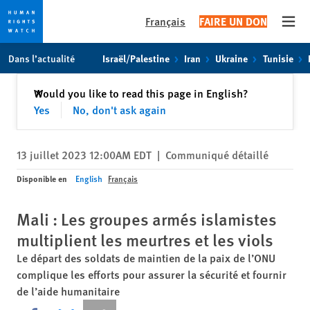
Français
FAIRE UN DON
Open
Skip
Skip
Dans l’actualité
Israël/Palestine
Iran
Ukraine
Tunisie
to
to
cookie
main
Fermer
Would you like to read this page in English?
✕
privacy
content
Yes
No, don't ask again
notice
13 juillet 2023 12:00AM EDT
|
Communiqué détaillé
Disponible en
English
Français
Mali : Les groupes armés islamistes
multiplient les meurtres et les viols
Le départ des soldats de maintien de la paix de l’ONU
complique les efforts pour assurer la sécurité et fournir
de l’aide humanitaire