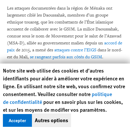
Les attaques documentées dans la région de Ménaka ont
largement ciblé les Daoussahak, membres d’un groupe
ethnique touareg, que les combattants de l’État islamique
accusent de collaborer avec le GSIM. La milice Daoussahak,
connue sous le nom de Mouvement pour le salut de l’Azawad
(MSA-D), alliée au gouvernement malien depuis un
accord de
paix
de 2015, a mené des
attaques contre l’EIGS
dans le nord-
est du Mali,
se rangeant parfois aux côtés du GSIM
.
Human Rights Watch cookie preferences
Notre site web utilise des cookies et d'autres
«
J’ai fui en mars
[vers la ville de Ménaka] avant l’arrivée des
identifiants pour aider à améliorer votre expérience en
combattants de l’État islamique
», a déclaré un homme de 48
ans originaire du village d’Ikadewen, dans la région de
ligne. En utilisant notre site web, vous confirmez votre
Ménaka. «
S’ils nous avaient trouvés au village, ils nous
consentement. Veuillez consulter notre
politique
auraient exterminés car nous étions contrôlés par le GSIM avant
de confidentialité
pour en savoir plus sur les cookies,
leur prise du pouvoir et ils considèrent tous les
Daoussahak
et sur les moyens de modifier vos paramètres.
comme des collaborateurs du GSIM ou des membres de la [milice
Autres options
Accepter
Daoussahak
]
. »