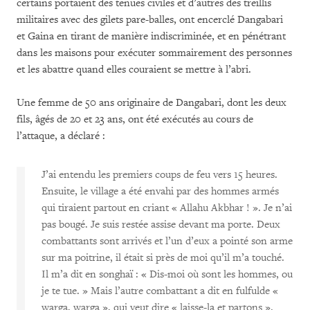
certains portaient des tenues civiles et d’autres des treillis
militaires avec des gilets pare-balles, ont encerclé Dangabari
et Gaina en tirant de manière indiscriminée, et en pénétrant
dans les maisons pour exécuter sommairement des personnes
et les abattre quand elles couraient se mettre à l’abri.
Une femme de 50 ans originaire de Dangabari, dont les deux
fils, âgés de 20 et 23 ans, ont été exécutés au cours de
l’attaque, a déclaré :
J’ai entendu les premiers coups de feu vers 15 heures.
Ensuite, le village a été envahi par des hommes armés
qui tiraient partout en criant « Allahu Akbhar ! ». Je n’ai
pas bougé. Je suis restée assise devant ma porte. Deux
combattants sont arrivés et l’un d’eux a pointé son arme
sur ma poitrine, il était si près de moi qu’il m’a touché.
Il m’a dit en songhaï : « Dis-moi où sont les hommes, ou
je te tue. » Mais l’autre combattant a dit en fulfulde «
warga, warga », qui veut dire « laisse-la et partons
».