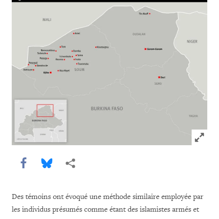
Click to
Share this via Facebook
Share this via Bluesky
Share this via Partagez
Des témoins ont évoqué une méthode similaire employée par
les individus présumés comme étant des islamistes armés et