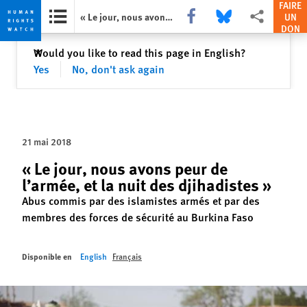
FAIRE
Share this via Facebook
Share this via Bluesky
Share this via P
« Le jour, nous avons peur de l’armée, et la nuit des djihadistes »
UN
DON
Skip
Skip
Fermer
Would you like to read this page in English?
✕
to
to
Yes
No, don't ask again
cookie
main
privacy
content
notice
21 mai 2018
« Le jour, nous avons peur de
l’armée, et la nuit des djihadistes »
Abus commis par des islamistes armés et par des
membres des forces de sécurité au Burkina Faso
Disponible en
English
Français