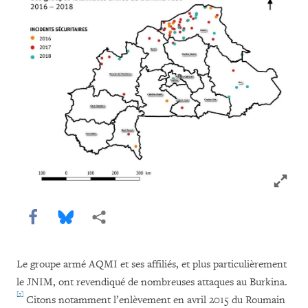
Click to
Share this via Facebook
Share this via Bluesky
Share this via Partagez
Le groupe armé AQMI et ses affiliés, et plus particulièrement
le JNIM, ont revendiqué de nombreuses attaques au Burkina.
[5]
Citons notamment l’enlèvement en avril 2015 du Roumain