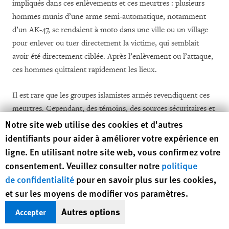
impliqués dans ces enlèvements et ces meurtres : plusieurs
hommes munis d’une arme semi-automatique, notamment
d’un AK-47, se rendaient à moto dans une ville ou un village
pour enlever ou tuer directement la victime, qui semblait
avoir été directement ciblée. Après l’enlèvement ou l’attaque,
ces hommes quittaient rapidement les lieux.
Il est rare que les groupes islamistes armés revendiquent ces
meurtres. Cependant, des témoins, des sources sécuritaires et
Human Rights Watch cookie preferences
des chefs communautaires ont cité plusieurs raisons qui les
Notre site web utilise des cookies et d'autres
poussaient à croire que les islamistes armés étaient
identifiants pour aider à améliorer votre expérience en
responsables de ces meurtres : premièrement, un grand
ligne. En utilisant notre site web, vous confirmez votre
nombre de victimes ont clairement été identifiées comme
consentement. Veuillez consulter notre
politique
étant des représentants de l’État, contre lequel les islamistes
de confidentialité
pour en savoir plus sur les cookies,
ont lancé de nombreuses attaques armées. Deuxièmement,
et sur les moyens de modifier vos paramètres.
des témoins de plusieurs incidents ont identifié certains des
Autres options
Accepter
auteurs impliqués dans les meurtres comme étant d’anciens
membres d’Al-Irchad devenus membres d’Ansaroul Islam.