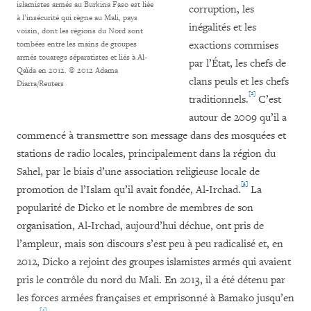
islamistes armés au Burkina Faso est liée
corruption, les
à l’insécurité qui règne au Mali, pays
inégalités et les
voisin, dont les régions du Nord sont
exactions commises
tombées entre les mains de groupes
armés touaregs séparatistes et liés à Al-
par l’État, les chefs de
Qaïda en 2012.
© 2012 Adama
clans peuls et les chefs
Diarra/Reuters
[2]
traditionnels.
C’est
autour de 2009 qu’il a
commencé à transmettre son message dans des mosquées et
stations de radio locales, principalement dans la région du
Sahel, par le biais d’une association religieuse locale de
[3]
promotion de l’Islam qu’il avait fondée, Al-Irchad.
La
popularité de Dicko et le nombre de membres de son
organisation, Al-Irchad, aujourd’hui déchue, ont pris de
l’ampleur, mais son discours s’est peu à peu radicalisé et, en
2012, Dicko a rejoint des groupes islamistes armés qui avaient
pris le contrôle du nord du Mali. En 2013, il a été détenu par
les forces armées françaises et emprisonné à Bamako jusqu’en
[4]