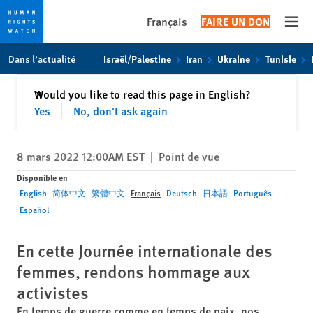
Français
FAIRE UN DON
Open
Skip
Skip
Dans l’actualité
Israël/Palestine
Iran
Ukraine
Tunisie
to
to
cookie
main
Fermer
Would you like to read this page in English?
✕
privacy
content
Yes
No, don't ask again
notice
8 mars 2022 12:00AM EST
|
Point de vue
Disponible en
English
简体中文
繁體中文
Français
Deutsch
日本語
Português
Español
En cette Journée internationale des
femmes, rendons hommage aux
activistes
En temps de guerre comme en temps de paix, nos