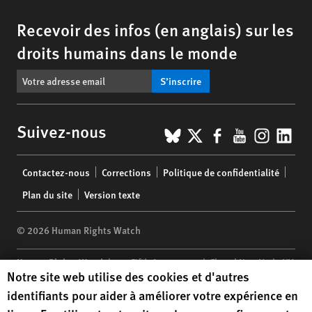
Recevoir des infos (en anglais) sur les
droits humains dans le monde
S’inscrire
BlueSky
X
Facebook
YouTub
Insta
Lin
Suivez-nous
Footer
Contactez-nous
Corrections
Politique de confidentialité
menu
Plan du site
Version texte
© 2026 Human Rights Watch
Human Rights Watch
| 350 Fifth Avenue, 34th Floor | New York,
NY
Human Rights Watch cookie preferences
Notre site web utilise des cookies et d'autres
10118-3299
USA
|
t
1.212.290.4700
identifiants pour aider à améliorer votre expérience en
Human Rights Watch
is a 501(C)(3) nonprofit registered in the US