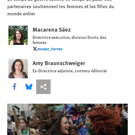
partenaires soutiennent les femmes et les filles du
monde entier
Macarena Sáez
Directrice exécutive, division Droits des
femmes
msaez_torres
msaez_torres
Amy Braunschweiger
Ex-Directrice adjointe, contenu éditorial
Share this via Facebook
Share this via Bluesky
Share this via Partagez