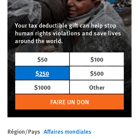
Your tax deductible gift can help stop
human rights violations and save lives
around the world.
$50
$100
$250
$500
$1000
Other
FAIRE UN DON
Région/Pays
Affaires mondiales