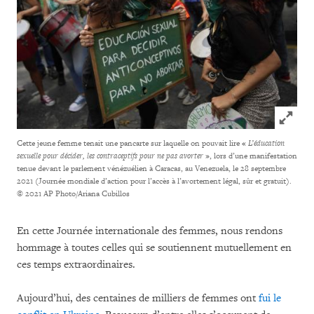
Click to
Cette jeune femme tenait une pancarte sur laquelle on pouvait lire «
L’éducation
sexuelle pour décider, les contraceptifs pour ne pas avorter
», lors d’une manifestation
tenue devant le parlement vénézuélien à Caracas, au Venezuela, le 28 septembre
2021 (Journée mondiale d’action pour l’accès à l’avortement légal, sûr et gratuit).
© 2021 AP Photo/Ariana Cubillos
En cette Journée internationale des femmes, nous rendons
hommage à toutes celles qui se soutiennent mutuellement en
ces temps extraordinaires.
Aujourd’hui, des centaines de milliers de femmes ont
fui le