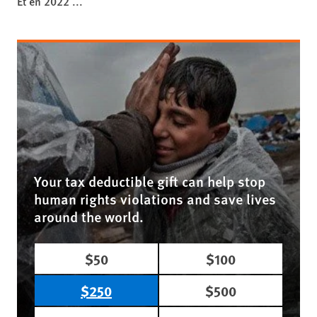
Et en 2022 ...
Your tax deductible gift can help stop
human rights violations and save lives
around the world.
$50
$100
$250
$500