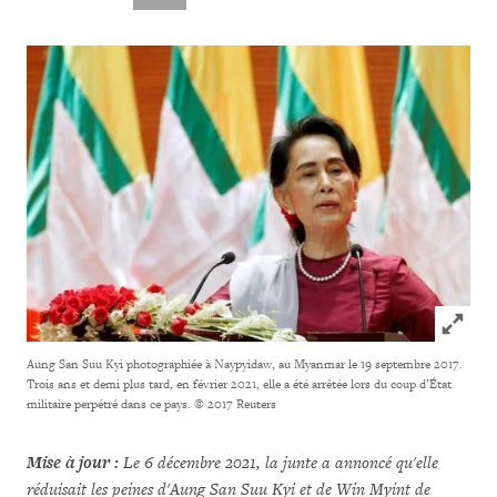
Click to
Aung San Suu Kyi photographiée à Naypyidaw, au Myanmar le 19 septembre 2017.
Trois ans et demi plus tard, en février 2021, elle a été arrêtée lors du coup d’État
militaire perpétré dans ce pays.
© 2017 Reuters
Mise à jour :
Le 6 décembre 2021, la junte a annoncé qu'elle
réduisait les peines d'Aung San Suu Kyi et de Win Myint de