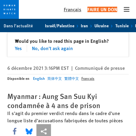
Français
FAIRE UN DON
Open
Skip
Skip
Dans l’actualité
Israël/Palestine
Iran
Ukraine
Tunisie
to
to
cookie
main
Fermer
Would you like to read this page in English?
✕
privacy
content
Yes
No, don't ask again
notice
6 décembre 2021 3:16PM EST
|
Communiqué de presse
Disponible en
English
简体中文
繁體中文
Français
Myanmar : Aung San Suu Kyi
condamnée à 4 ans de prison
Il s’agit du premier verdict rendu dans le cadre d’une
longue liste d’accusations fabriquées de toutes pièces
Share this via Facebook
Share this via Bluesky
Share this via Partagez