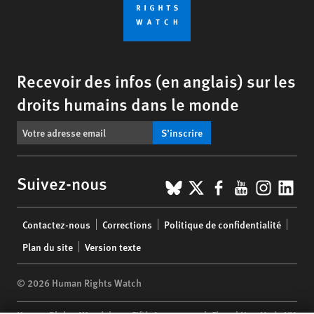
Recevoir des infos (en anglais) sur les
droits humains dans le monde
S’inscrire
BlueSky
X
Facebook
YouTub
Insta
Lin
Suivez-nous
Footer
Contactez-nous
Corrections
Politique de confidentialité
menu
Plan du site
Version texte
© 2026 Human Rights Watch