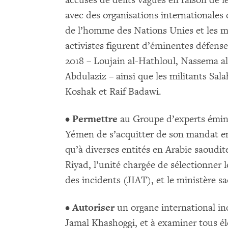
accusés de délits vagues en raison de 
avec des organisations internationales 
de l’homme des Nations Unies et les m
activistes figurent d’éminentes défens
2018 – Loujain al-Hathloul, Nassema 
Abdulaziz – ainsi que les militants Sa
Koshak et Raif Badawi.
•
Permettre
au Groupe d’experts émine
Yémen de s’acquitter de son mandat en 
qu’à diverses entités en Arabie saoudit
Riyad, l’unité chargée de sélectionner l
des incidents (JIAT), et le ministère s
•
Autoriser
un organe international in
Jamal Khashoggi, et à examiner tous é