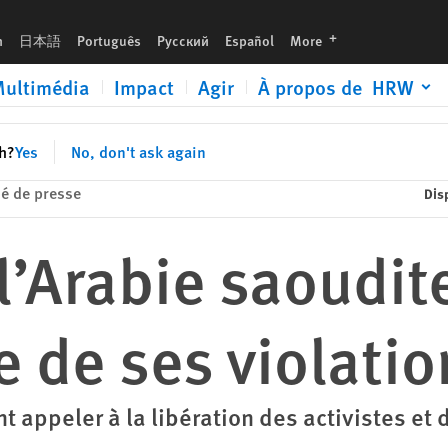
languages
h
日本語
Português
Русский
Español
More
ultimédia
Impact
Agir
À propos de HRW
sh?
Yes
No, don't ask again
 de presse
Dis
 l’Arabie saoudit
 de ses violatio
t appeler à la libération des activistes et 