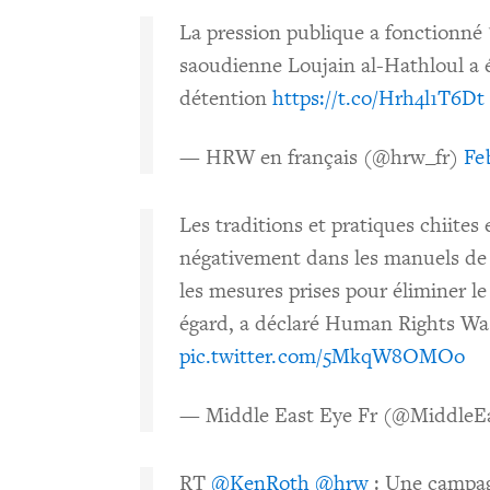
La pression publique a fonctionné 
saoudienne Loujain al-Hathloul a é
détention
https://t.co/Hrh4l1T6Dt
— HRW en français (@hrw_fr)
Fe
Les traditions et pratiques chiites
négativement dans les manuels de 
les mesures prises pour éliminer le
égard, a déclaré Human Rights Wa
pic.twitter.com/5MkqW8OMOo
— Middle East Eye Fr (@MiddleE
RT
@KenRoth
@hrw
: Une campag