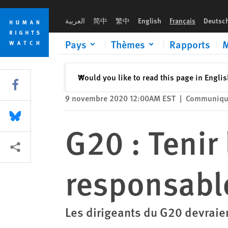
Skip
Skip
G20 : Tenir l’Arabie saoudite responsable de ses violations
to
to
العربية
简中
繁中
English
Français
Deutsc
cookie
main
privacy
content
Pays
Thèmes
Rapports
M
notice
Fermer
Would you like to read this page in Engli
✕
Share this via Facebook
9 novembre 2020 12:00AM EST
|
Communiqué
Share this via Bluesky
G20 : Tenir
Share this via Partagez
responsable
Les dirigeants du G20 devraien