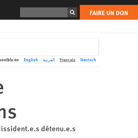
FAIRE UN DON
Print
Rechercher
FAIRE UN DON
ponible en
English
العربية
Français
Deutsch
e
ns
dissident.e.s détenu.e.s