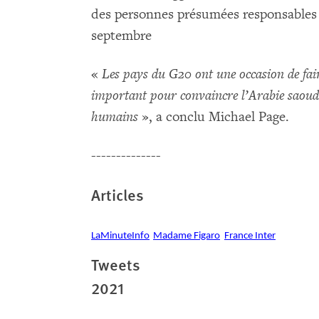
des personnes présumées responsables 
septembre
«
Les pays du G20 ont une occasion de faire
important pour convaincre l’Arabie saoudit
humains
», a conclu Michael Page.
--------------
Articles
LaMinuteInfo
Madame Figaro
France Inter
Tweets
2021