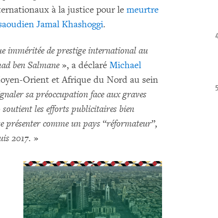
ernationaux à la justice pour le
meurtre
e saoudien Jamal Khashoggi
.
 imméritée de prestige international au
mad ben Salmane
», a déclaré
Michael
 Moyen-Orient et Afrique du Nord au sein
ignaler sa préoccupation face aux graves
outient les efforts publicitaires bien
se présenter comme un pays
“
réformateur
”
,
uis 2017.
»