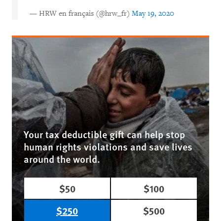
— HRW en français (@hrw_fr)
May 19, 2020
Your tax deductible gift can help stop
human rights violations and save lives
around the world.
$50
$100
$250
$500