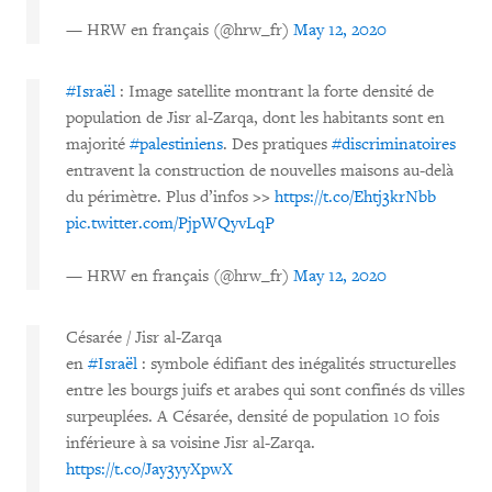
— HRW en français (@hrw_fr)
May 12, 2020
#Israël
: Image satellite montrant la forte densité de
population de Jisr al-Zarqa, dont les habitants sont en
majorité
#palestiniens
. Des pratiques
#discriminatoires
entravent la construction de nouvelles maisons au-delà
du périmètre. Plus d’infos >>
https://t.co/Ehtj3krNbb
pic.twitter.com/PjpWQyvLqP
— HRW en français (@hrw_fr)
May 12, 2020
Césarée / Jisr al-Zarqa
en
#Israël
: symbole édifiant des inégalités structurelles
entre les bourgs juifs et arabes qui sont confinés ds villes
surpeuplées. A Césarée, densité de population 10 fois
inférieure à sa voisine Jisr al-Zarqa.
https://t.co/Jay3yyXpwX