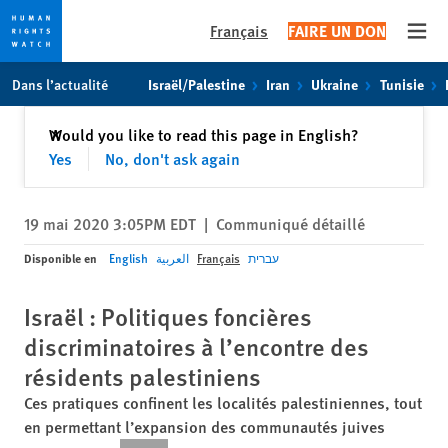
Français
FAIRE UN DON
Open
Skip
Skip
Dans l’actualité
Israël/Palestine
Iran
Ukraine
Tunisie
to
to
cookie
main
Fermer
Would you like to read this page in English?
✕
privacy
content
Yes
No, don't ask again
notice
19 mai 2020 3:05PM EDT
|
Communiqué détaillé
Disponible en
English
العربية
Français
עברית
Israël : Politiques foncières
discriminatoires à l’encontre des
résidents palestiniens
Ces pratiques confinent les localités palestiniennes, tout
en permettant l’expansion des communautés juives