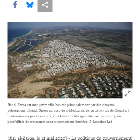
Share this via Facebook
Share this via Bluesky
Share this via Partagez
Click to
Jisr al-Zarqa est une petite ville habitée principalement par des citoyens
palestiniens d'Israël. Située au bord de la Méditerranée, entre la ville de Césarée, à
prédominance juive (au sud), et le kibboutz Ma’agan Michael (au nord), ses
possibilités de croissance sont extrêmement limitées.
© Lowshot Ltd
(Jisr al-Zarqa, le 12 mai 2020) - La politique du gouvernement