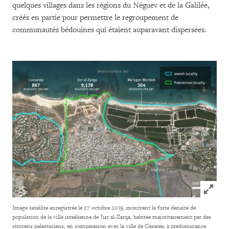
quelques villages dans les régions du Néguev et de la Galilée,
créés en partie pour permettre le regroupement de
communautés bédouines qui étaient auparavant dispersées.
Click to
Image satellite enregistrée le 27 octobre 2019, montrant la forte densité de
population de la ville israélienne de Jisr al-Zarqa, habitée majoritairement par des
citoyens palestiniens, en comparaison avec la ville de Césarée, à prédominance