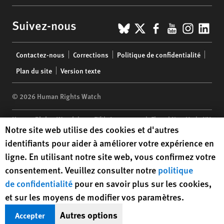
BlueSky
X
Facebook
YouTub
Insta
Lin
Suivez-nous
Footer
Contactez-nous
Corrections
Politique de confidentialité
menu
Plan du site
Version texte
© 2026 Human Rights Watch
Human Rights Watch
| 350 Fifth Avenue, 34th Floor | New York,
NY
Human Rights Watch cookie preferences
Notre site web utilise des cookies et d'autres
10118-3299
USA
|
t
1.212.290.4700
identifiants pour aider à améliorer votre expérience en
Human Rights Watch
is a 501(C)(3) nonprofit registered in the US
ligne. En utilisant notre site web, vous confirmez votre
under EIN: 13-2875808
consentement. Veuillez consulter notre
politique
de confidentialité
pour en savoir plus sur les cookies,
et sur les moyens de modifier vos paramètres.
Autres options
Accepter