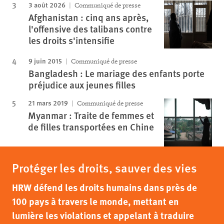
3 août 2026
Communiqué de presse
Afghanistan : cinq ans après,
l'offensive des talibans contre
les droits s'intensifie
9 juin 2015
Communiqué de presse
Bangladesh : Le mariage des enfants porte
préjudice aux jeunes filles
21 mars 2019
Communiqué de presse
Myanmar : Traite de femmes et
de filles transportées en Chine
Protéger les droits, sauver des vies
HRW défend les droits humains dans près de
100 pays à travers le monde, mettant en
lumière les violations et appelant à traduire