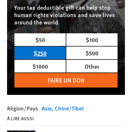
Your tax deductible gift can help stop
human rights violations and save lives
around the world.
$50
$100
$250
$500
$1000
Other
FAIRE UN DON
Région/Pays
Asie
Chine/Tibet
À LIRE AUSSI