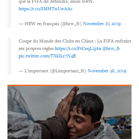
que la FIFA dit défendre, selon HRW.
https://t.co/SMHTnUwAAc
— HRW en français (@hrw_fr)
November 27, 2019
Coupe du Monde des Clubs en Chine : La FIFA enfreint
ses propres règles
https://t.co/FtCeqL2jAz
@hrw_fr
pic.twitter.com/TXklLr7N4B
— L'important (@Limportant_fr)
November 28, 2019