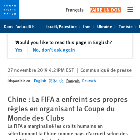
Français
FAIRE UN DON
Open
Skip
Skip
Dans l’actualité
Israël/Palestine
Iran
Ukraine
Tunisie
to
to
cookie
main
Fermer
Would you like to read this page in English?
✕
privacy
content
Yes
No, don't ask again
notice
27 novembre 2019 4:21PM EST
|
Communiqué de presse
Disponible en
English
简体中文
Français
Deutsch
Chine : La FIFA a enfreint ses propres
règles en organisant la Coupe du
Monde des Clubs
La FIFA a marginalisé les droits humains en
sélectionnant la Chine comme pays d’accueil selon des