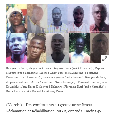
Click to
Rangée du haut
, de gauche à droite : Augustin Vote (tué à Koundjili) ; Raphael
Haoumi (tué à Lemouna) ; Zachée Gong-Pou (tué à Lemouna) ; Sosthène
Kobaikera (tué à Lemouna) ; Evariste Ngororo (tué à Bohong).
Rangée du bas
,
de gauche à droite : Olivier Yaboutouni (tué à Koundjili) ; Fernand Houltia (tué à
Koundjili) ; Jean-Bosco Kella (tué à Bohong) ; Florentin Bissi (tué à Koundjili) ;
Basile Houltia (tué à Koundjili).
© 2019 Privé
(Nairobi) ­– Des combattants du groupe armé Retour,
Réclamation et Réhabilitation, ou 3R, ont tué au moins 46