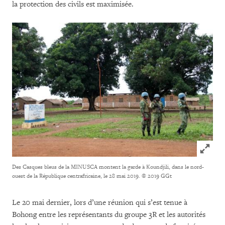
la protection des civils est maximisée.
Click to
Des Casques bleus de la MINUSCA montent la garde à Koundjili, dans le nord-
ouest de la République centrafricaine, le 28 mai 2019.
© 2019 GGt
Le 20 mai dernier, lors d’une réunion qui s’est tenue à
Bohong entre les représentants du groupe 3R et les autorités