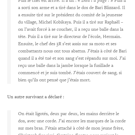
Puis le chef est arrivé. Il a dit :
« Dieu t’a piégé ! »
Puis il
a sorti son arme et a tiré dans le dos de Bari Blizzard. Il
a ensuite tiré sur le président du comité de la jeunesse
du village, Michel Kobikaya. Puis il a tiré sur Raphaël –
on l’avait forcé à se coucher, il a reçu une balle dans la
tête. Puis il a tiré sur le directeur de l’école, Hermain.
Ensuite, le chef des 3R s’est assis sur sa moto et ses
combattants nous ont tous abattus. J’étais à côté de Bari
quand il a été tué et son sang s’est répandu sur moi. J’ai
reçu une balle dans la jambe lorsque la fusillade a
commencé et je suis tombé. J’étais couvert de sang, si
bien qu’ils ont pensé que j’étais mort.
Un autre survivant a déclaré :
On était ligotés, deux par deux, les mains derrière le
dos, avec une corde. J’ai encore les marques de la corde
sur mes bras. J’étais attaché à côté de mon jeune frère,