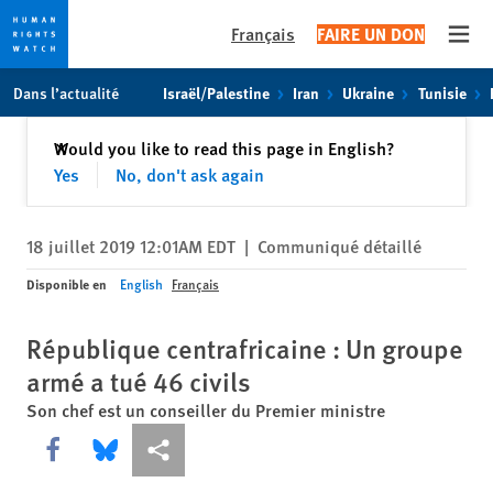
Français
FAIRE UN DON
Open
Skip
Skip
Dans l’actualité
Israël/Palestine
Iran
Ukraine
Tunisie
to
to
cookie
main
Fermer
Would you like to read this page in English?
✕
privacy
content
Yes
No, don't ask again
notice
18 juillet 2019 12:01AM EDT
|
Communiqué détaillé
Disponible en
English
Français
République centrafricaine : Un groupe
armé a tué 46 civils
Son chef est un conseiller du Premier ministre
Share this via Facebook
Share this via Bluesky
Share this via Partagez