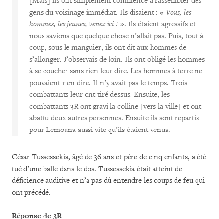
[Mais] ils ont simplement commencé à rassembler des
gens du voisinage immédiat. Ils disaient :
« Vous, les
hommes, les jeunes, venez ici ! »
. Ils étaient agressifs et
nous savions que quelque chose n’allait pas. Puis, tout à
coup, sous le manguier, ils ont dit aux hommes de
s’allonger. J’observais de loin. Ils ont obligé les hommes
à se coucher sans rien leur dire. Les hommes à terre ne
pouvaient rien dire. Il n’y avait pas le temps. Trois
combattants leur ont tiré dessus. Ensuite, les
combattants 3R ont gravi la colline [vers la ville] et ont
abattu deux autres personnes. Ensuite ils sont repartis
pour Lemouna aussi vite qu’ils étaient venus.
César Tussessekia, âgé de 36 ans et père de cinq enfants, a été
tué d’une balle dans le dos. Tussessekia était atteint de
déficience auditive et n’a pas dû entendre les coups de feu qui
ont précédé.
Réponse de 3R