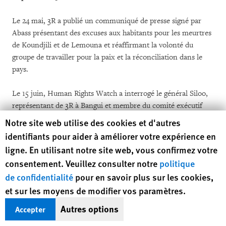
Le 24 mai, 3R a publié un communiqué de presse signé par
Abass présentant des excuses aux habitants pour les meurtres
de Koundjili et de Lemouna et réaffirmant la volonté du
groupe de travailler pour la paix et la réconciliation dans le
pays.
Le 15 juin, Human Rights Watch a interrogé le général Siloo,
représentant de 3R à Bangui et membre du comité exécutif
chargé de suivre la mise en œuvre des accords de paix. Selon
Human Rights Watch cookie preferences
Notre site web utilise des cookies et d'autres
lui, l’attaque contre Bohong était une réponse à une attaque
identifiants pour aider à améliorer votre expérience en
anti-balaka, un seul combattant anti-balaka aurait été tué et la
ligne. En utilisant notre site web, vous confirmez votre
ville n’aurait pas été pillée. Il a déclaré que Human Rights
consentement. Veuillez consulter notre
politique
Watch avait été dupé par la communauté locale dont la
«
de confidentialité
pour en savoir plus sur les cookies,
stratégie est de brûler leurs maisons, puis de demander à la
et sur les moyens de modifier vos paramètres.
communauté internationale de venir prendre des photos.... Ils
ont aussi l’habitude de se voler les uns aux autres »
.
Autres options
Accepter