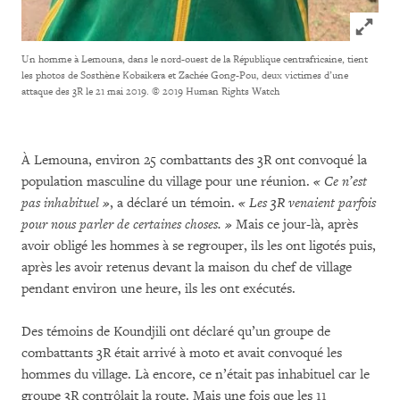
Click to
Un homme à Lemouna, dans le nord-ouest de la République centrafricaine, tient
les photos de Sosthène Kobaikera et Zachée Gong-Pou, deux victimes d’une
attaque des 3R le 21 mai 2019.
© 2019 Human Rights Watch
À Lemouna, environ 25 combattants des 3R ont convoqué la
population masculine du village pour une réunion.
« Ce n’est
pas inhabituel »
, a déclaré un témoin.
« Les 3R venaient parfois
pour nous parler de certaines choses. »
Mais ce jour-là, après
avoir obligé les hommes à se regrouper, ils les ont ligotés puis,
après les avoir retenus devant la maison du chef de village
pendant environ une heure, ils les ont exécutés.
Des témoins de Koundjili ont déclaré qu’un groupe de
combattants 3R était arrivé à moto et avait convoqué les
hommes du village. Là encore, ce n’était pas inhabituel car le
groupe 3R contrôlait la route. Mais une fois que les 11