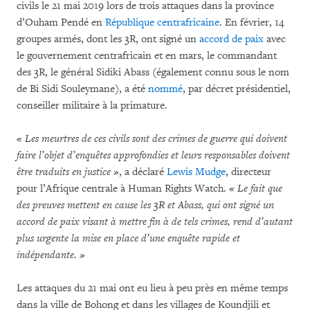
civils le 21 mai 2019 lors de trois attaques dans la province
d’Ouham Pendé en
République centrafricaine
. En février, 14
groupes armés, dont les 3R, ont signé un
accord de paix
avec
le gouvernement centrafricain et en mars, le commandant
des 3R, le général Sidiki Abass (également connu sous le nom
de Bi Sidi Souleymane), a été
nommé
, par décret présidentiel,
conseiller militaire à la primature.
« Les meurtres de ces civils sont des crimes de guerre qui doivent
faire l’objet d’enquêtes approfondies et leurs responsables doivent
être traduits en justice »
, a déclaré
Lewis Mudge
, directeur
pour l’Afrique centrale à Human Rights Watch.
« Le fait que
des preuves mettent en cause les 3R et Abass, qui ont signé un
accord de paix visant à mettre fin à de tels crimes, rend d’autant
plus urgente la mise en place d’une enquête rapide et
indépendante. »
Les attaques du 21 mai ont eu lieu à peu près en même temps
dans la ville de Bohong et dans les villages de Koundjili et