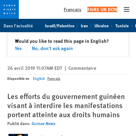
Français
FAIRE UN DON
Open
Skip
Skip
Dans l’actualité
Israël/Palestine
Iran
Ukraine
Tunisie
to
to
cookie
main
Fermer
Would you like to read this page in English?
✕
privacy
content
Yes
No, don't ask again
notice
26 avril 2019 11:07AM EDT
|
Commentaire
Disponible en
English
Français
Les efforts du gouvernement guinéen
visant à interdire les manifestations
portent atteinte aux droits humains
Publié dans:
Guinee News