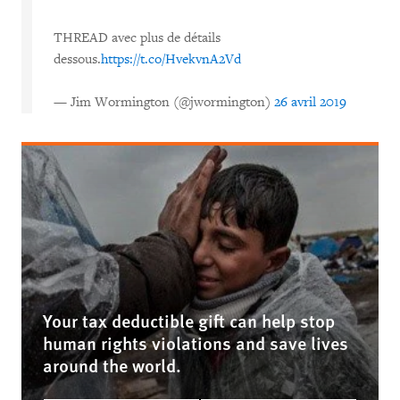
THREAD avec plus de détails
dessous.
https://t.co/HvekvnA2Vd
— Jim Wormington (@jwormington)
26 avril 2019
Your tax deductible gift can help stop
human rights violations and save lives
around the world.