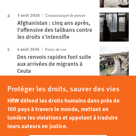
3 août 2026
Communiqué de presse
Afghanistan : cinq ans après,
l'offensive des talibans contre
les droits s'intensifie
4 août 2026
Point de vue
Des renvois rapides font suite
aux arrivées de migrants à
Ceuta
Protéger les droits, sauver des vies
HRW défend les droits humains dans près de
100 pays à travers le monde, mettant en
lumière les violations et appelant à traduire
leurs auteurs en justice.