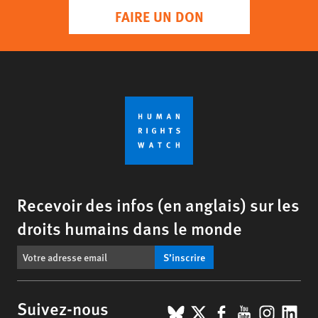
FAIRE UN DON
Recevoir des infos (en anglais) sur les
droits humains dans le monde
S’inscrire
BlueSky
X
Facebook
YouTub
Insta
Lin
Suivez-nous