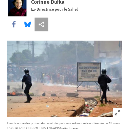
Corinne Dufka
Ex-Directrice pour le Sahel
Share this via Facebook
Share this via Bluesky
Share this via Partagez
Click to
Heurts entre des protestataires et des policiers anti-émeute en Guinée, le 22 mars
2018.
© 2018 CELLOU BINANI/AFP/Getty Images