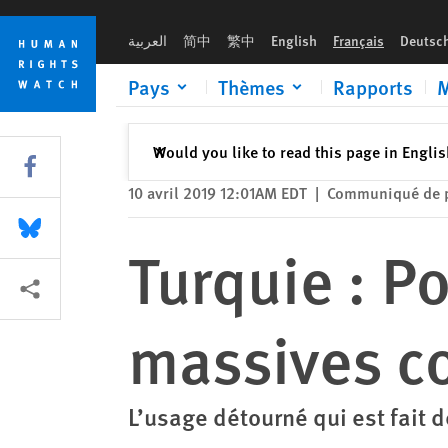
Skip
Skip
Turquie : Poursuites judiciaires massives contre des avocats
to
to
العربية
简中
繁中
English
Français
Deutsc
cookie
main
privacy
content
Pays
Thèmes
Rapports
M
notice
Fermer
Would you like to read this page in Engli
✕
Share this via Facebook
10 avril 2019 12:01AM EDT
|
Communiqué de 
Share this via Bluesky
Turquie : Po
Share this via Partagez
massives co
L’usage détourné qui est fait d