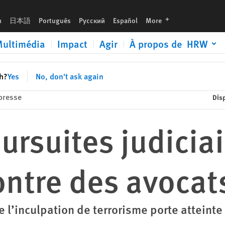
languages
h
日本語
Português
Русский
Español
More
ultimédia
Impact
Agir
À propos de HRW
sh?
Yes
No, don't ask again
presse
Dis
ursuites judicia
ntre des avocat
e l’inculpation de terrorisme porte atteinte