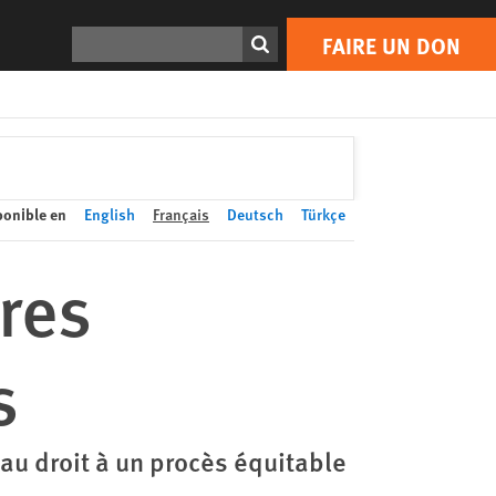
FAIRE UN DON
Print
Rechercher
FAIRE UN DON
ponible en
English
Français
Deutsch
Türkçe
ires
s
 au droit à un procès équitable