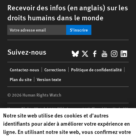
Recevoir des infos (en anglais) sur les
droits humains dans le monde
S’inscrire
BlueSky
X
Facebook
YouTub
Insta
Lin
Suivez-nous
Footer
Contactez-nous
Corrections
Politique de confidentialité
menu
Plan du site
Version texte
© 2026 Human Rights Watch
Human Rights Watch
| 350 Fifth Avenue, 34th Floor | New York,
NY
Human Rights Watch cookie preferences
Notre site web utilise des cookies et d'autres
10118-3299
USA
|
t
1.212.290.4700
identifiants pour aider à améliorer votre expérience en
Human Rights Watch
is a 501(C)(3) nonprofit registered in the US
ligne. En utilisant notre site web, vous confirmez votre
under EIN: 13-2875808