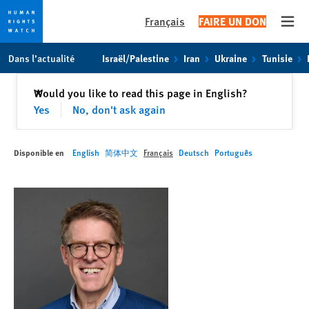
Français
FAIRE UN DON
Open
Skip
Skip
Dans l’actualité
Israël/Palestine
Iran
Ukraine
Tunisie
to
to
cookie
main
Fermer
Would you like to read this page in English?
✕
privacy
content
Yes
No, don't ask again
notice
Disponible en
English
简体中文
Français
Deutsch
Português