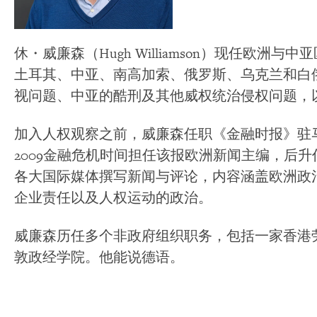
休・威廉森（Hugh Williamson）现任欧
土耳其、中亚、南高加索、俄罗斯、乌克兰和白
视问题、中亚的酷刑及其他威权统治侵权问题，
加入人权观察之前，威廉森任职《金融时报》驻马尼
2009金融危机时间担任该报欧洲新闻主编，后升
各大国际媒体撰写新闻与评论，内容涵盖欧洲政
企业责任以及人权运动的政治。
威廉森历任多个非政府组织职务，包括一家香港
敦政经学院。他能说德语。