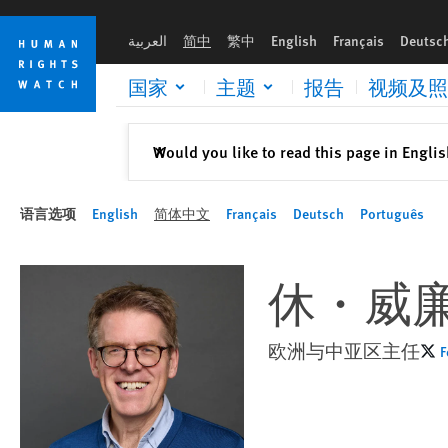
Skip
Skip
to
to
العربية
简中
繁中
English
Français
Deutsc
cookie
main
privacy
content
国家
主题
报告
视频及照
notice
关闭
Would you like to read this page in Engli
✕
语言选项
English
简体中文
Français
Deutsch
Português
休・威
欧洲与中亚区主任
F