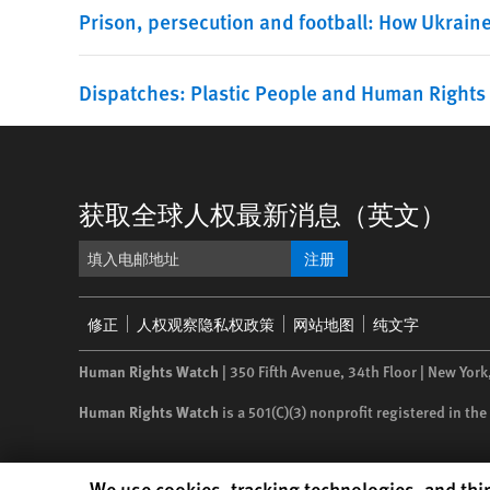
Prison, persecution and football: How Ukrain
Dispatches: Plastic People and Human Rights
获取全球人权最新消息（英文）
注册
Footer
修正
人权观察隐私权政策
网站地图
纯文字
menu
Human Rights Watch
| 350 Fifth Avenue, 34th Floor | New York
Human Rights Watch
is a 501(C)(3) nonprofit registered in t
Human Rights Watch cookie preferences
We use cookies, tracking technologies, and thir