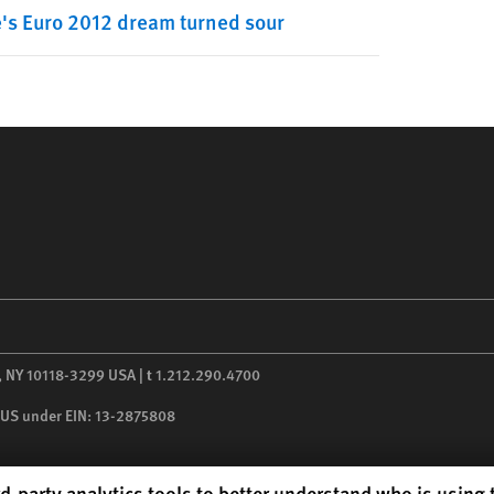
e's Euro 2012 dream turned sour
,
NY
10118-3299
USA
|
t
1.212.290.4700
he US under EIN: 13-2875808
d-party analytics tools to better understand who is using