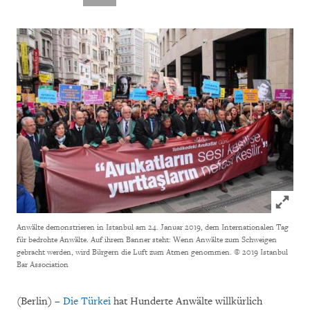
Click to
Anwälte demonstrieren in Istanbul am 24. Januar 2019, dem Internationalen Tag
für bedrohte Anwälte. Auf ihrem Banner steht: Wenn Anwälte zum Schweigen
gebracht werden, wird Bürgern die Luft zum Atmen genommen.
© 2019 Istanbul
Bar Association
(Berlin) –
Die Türkei
hat Hunderte Anwälte willkürlich