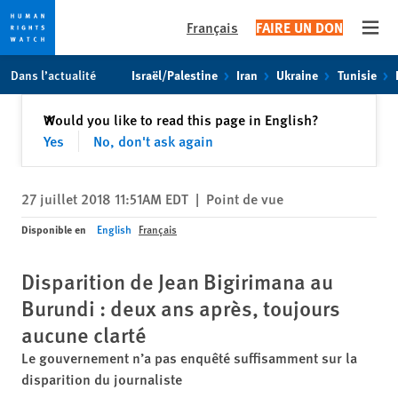
Français
FAIRE UN DON
Open
Skip
Skip
Dans l’actualité
Israël/Palestine
Iran
Ukraine
Tunisie
to
to
cookie
main
Fermer
Would you like to read this page in English?
✕
privacy
content
Yes
No, don't ask again
notice
27 juillet 2018 11:51AM EDT
|
Point de vue
Disponible en
English
Français
Disparition de Jean Bigirimana au
Burundi : deux ans après, toujours
aucune clarté
Le gouvernement n’a pas enquêté suffisamment sur la
disparition du journaliste