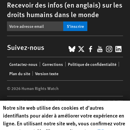
Recevoir des infos (en anglais) sur les
droits humains dans le monde
S’inscrire
BlueSky
X
Facebook
YouTub
Insta
Lin
Suivez-nous
Footer
Contactez-nous
Corrections
Politique de confidentialité
menu
Plan du site
Version texte
© 2026 Human Rights Watch
Human Rights Watch
| 350 Fifth Avenue, 34th Floor | New York,
NY
Human Rights Watch cookie preferences
Notre site web utilise des cookies et d'autres
10118-3299
USA
|
t
1.212.290.4700
identifiants pour aider à améliorer votre expérience en
Human Rights Watch
is a 501(C)(3) nonprofit registered in the US
ligne. En utilisant notre site web, vous confirmez votre
under EIN: 13-2875808