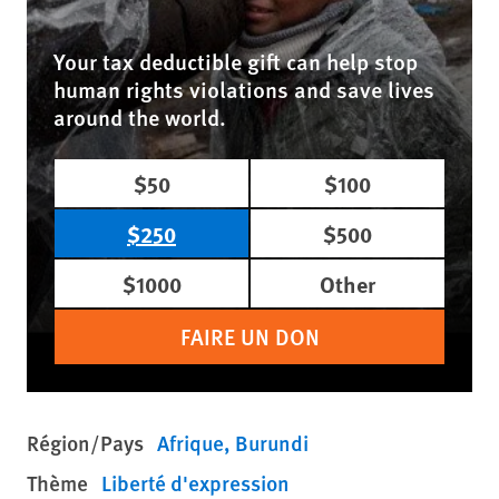
Your tax deductible gift can help stop
human rights violations and save lives
around the world.
$50
$100
$250
$500
$1000
Other
FAIRE UN DON
Région/Pays
Afrique
Burundi
Thème
Liberté d'expression