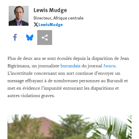
Lewis Mudge
Directeur, Afrique centrale
LewisMudge
LewisMudge
Share this via Facebook
Share this via Bluesky
Share this via Partagez
Plus de deux ans se sont écoulés depuis la disparition de Jean
Bigirimana, un journaliste
burundais
du journal
Iwacu
.
L’incertitude concernant son sort continue d’envoyer un
message effrayant à de nombreuses personnes au Burundi et
met en évidence l’impunité entourant les disparitions et
autres violations graves.